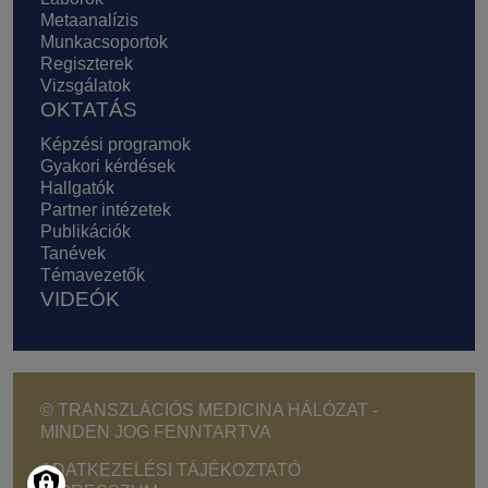
Metaanalízis
Munkacsoportok
Regiszterek
Vizsgálatok
OKTATÁS
Képzési programok
Gyakori kérdések
Hallgatók
Partner intézetek
Publikációk
Tanévek
Témavezetők
VIDEÓK
© TRANSZLÁCIÓS MEDICINA HÁLÓZAT -
MINDEN JOG FENNTARTVA
Footer - Copyright menu
ADATKEZELÉSI TÁJÉKOZTATÓ