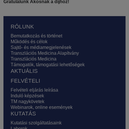
Gratulálunk Ákosnak a díjhoz!
Lábléc
RÓLUNK
Bemutatkozás és történet
Működés és célok
Sajtó- és médiamegjelenések
Transzlációs Medicina Alapítvány
Transzlációs Medicina
Támogatók, támogatási lehetőségek
AKTUÁLIS
FELVÉTELI
Felvételi eljárás leírása
Induló képzések
TM nagykövetek
Webinarok, online események
KUTATÁS
Kutatási szolgáltatásaink
Laborok