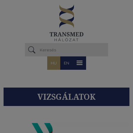
Ugrás a tartalomra
HU
EN
VIZSGÁLATOK