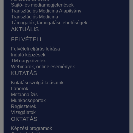
Sajtó- és médiamegjelenések
Transzlációs Medicina Alapítvány
Transzlációs Medicina
Támogatók, támogatási lehetőségek
AKTUÁLIS
FELVÉTELI
Felvételi eljárás leírása
Induló képzések
TM nagykövetek
Webinarok, online események
KUTATÁS
Kutatási szolgáltatásaink
Laborok
Metaanalízis
Munkacsoportok
Regiszterek
Vizsgálatok
OKTATÁS
Képzési programok