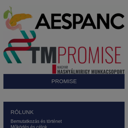
PROMISE
Lábléc
RÓLUNK
Bemutatkozás és történet
Működés és célok