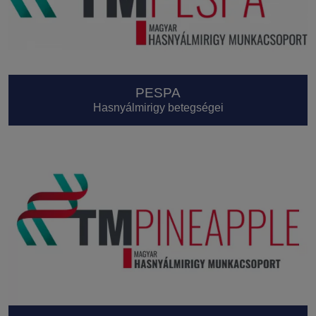
PESPA
Hasnyálmirigy betegségei