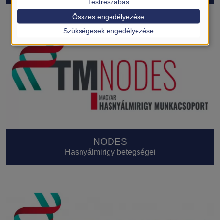
Testreszabás
Összes engedélyezése
Szükségesek engedélyezése
NODES
Hasnyálmirigy betegségei