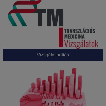
Vizsgálatindítás