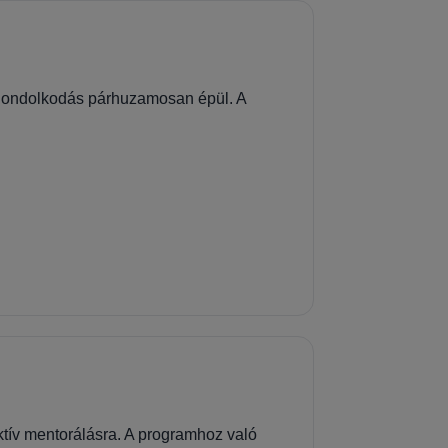
i gondolkodás párhuzamosan épül. A
ktív mentorálásra. A programhoz való