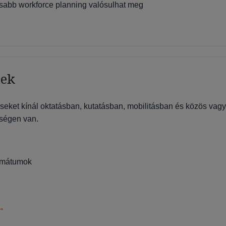
asabb workforce planning valósulhat meg
nek
ket kínál oktatásban, kutatásban, mobilitásban és közös vag
rségen van.
ormátumok
 →