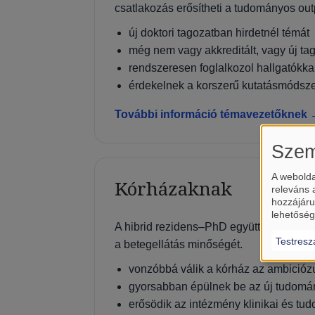
csatlakozás erősítheti a tudományos out
új doktori tagozatban hirdetnél témát
még nem vagy akkreditált, vagy új ta
rendszeresen foglalkozol hallgatókka
érdekelnek a korszerű kutatásmódsz
További információ témavezetőknek
Szem
A webolda
Kórházaknak
releváns 
hozzájáru
lehetőség
A hibrid rezidens–PhD együttműködés segí
Testresz
a betegellátás minőségét.
vonzóbbá válik a kórház az ambició
gyorsabban épülnek be az új tudomá
erősödik az intézmény klinikai és tud