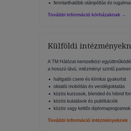
fenntarthatóbb utánpótlás és rugalm
További információ kórházaknak →
Külföldi intézmények
A TM Hálózat nemzetközi együttműködése
a hosszú távú, intézményi szintű partne
hallgatói csere és klinikai gyakorlat
oktatói mobilitás és vendégoktatás
közös kurzusok, blended és hibrid f
közös kutatások és publikációk
közös vagy kettős diplomaprogramok
További információ intézményeknek