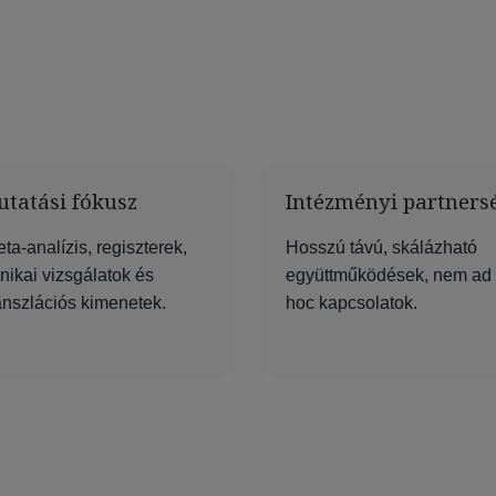
utatási fókusz
Intézményi partners
ta-analízis, regiszterek,
Hosszú távú, skálázható
inikai vizsgálatok és
együttműködések, nem ad
anszlációs kimenetek.
hoc kapcsolatok.