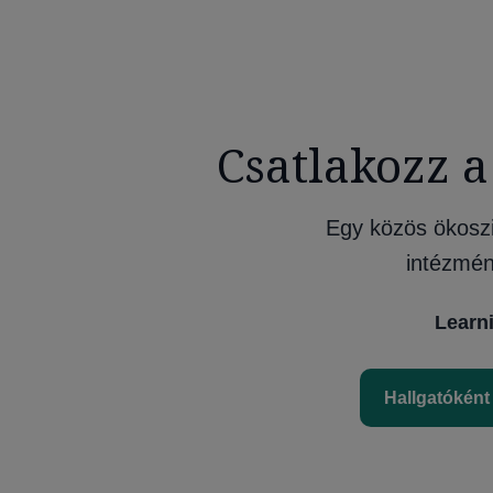
Csatlakozz 
Egy közös ökosz
intézmén
Learn
Hallgatóként