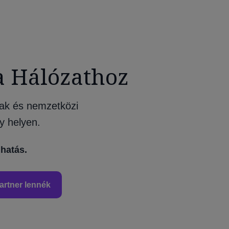
a Hálózathoz
ak és nemzetközi
y helyen.
hatás.
artner lennék