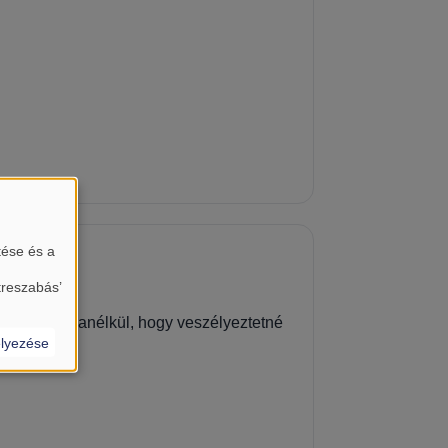
tése és a
treszabás’
ótlást épít anélkül, hogy veszélyeztetné
lyezése