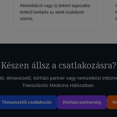
Akkreditáció vagy új doktori tagozatba
történő belépés az adott szabályok
szerint.
Készen állsz a csatlakozásra?
tó, témavezető, kórházi partner vagy nemzetközi intézm
Transzlációs Medicina Hálózatban.
Témavezetői csatlakozás
Kórházi partnerség
N