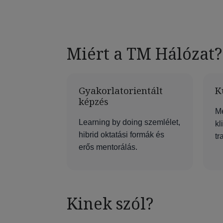
Miért a TM Hálózat?
Gyakorlatorientált
K
képzés
Me
Learning by doing szemlélet,
kl
hibrid oktatási formák és
tr
erős mentorálás.
Kinek szól?