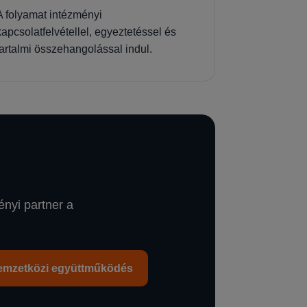
A folyamat intézményi
kapcsolatfelvétellel, egyeztetéssel és
tartalmi összehangolással indul.
ényi partner a
emzetközi együttműködés