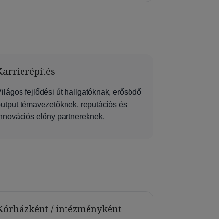
Karrierépítés
ilágos fejlődési út hallgatóknak, erősödő
output témavezetőknek, reputációs és
innovációs előny partnereknek.
Kórházként / intézményként