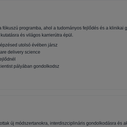
a fókuszú programba, ahol a tudományos fejlődés és a klinika
kutatásra és világos karrierútra épül.
épzésed utolsó évében jársz
care delivery science
ejlődnél
scientist pályában gondolkodsz
ottak új módszertanokra, interdiszciplináris gondolkodásra és a