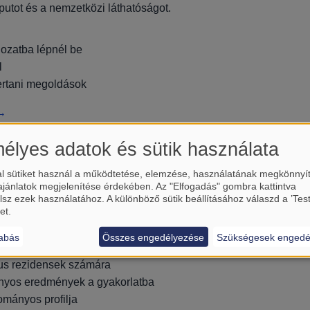
putot és a nemzetközi láthatóságot.
gozatba lépnél be
l
ertani megoldások
 →
élyes adatok és sütik használata
l sütiket használ a működtetése, elemzése, használatának megkönnyí
ajánlatok megjelenítése érdekében. Az "Elfogadás" gombra kattintva
lsz ezek használatához. A különböző sütik beállításához válaszd a ’Tes
et.
t tehetségeket bevonzani, erősíti az innovációt és stabil utánp
abás
Összes engedélyezése
Szükségesek engedé
zus rezidensek számára
nyos eredmények a gyakorlatba
ományos profilja