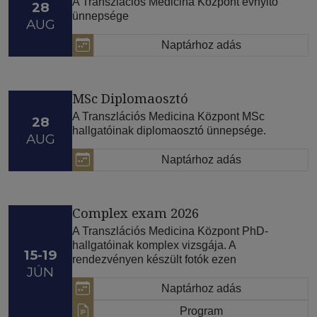
A Transzlációs Medicina Központ évnyitó
28
ünnepsége
AUG
Naptárhoz adás
MSc Diplomaosztó
A Transzlációs Medicina Központ MSc
28
hallgatóinak diplomaosztó ünnepsége.
AUG
Naptárhoz adás
Complex exam 2026
A Transzlációs Medicina Központ PhD-
hallgatóinak komplex vizsgája. A
15-19
rendezvényen készült fotók ezen
JÚN
Naptárhoz adás
Program