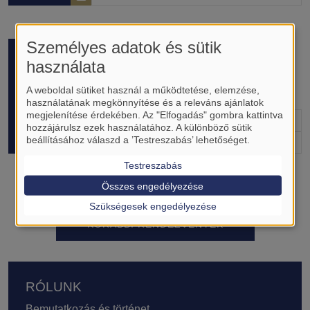
Progress Report III.
Személyes adatok és sütik
használata
A Transzlációs Medicina Központ PhD
hallgatóinak 9 hónapos Progress Reportja. A
02-04
A weboldal sütiket használ a működtetése, elemzése,
rendezvényen készült
JÚN
használatának megkönnyítése és a releváns ajánlatok
megjelenítése érdekében. Az "Elfogadás" gombra kattintva
Naptárhoz adás
hozzájárulsz ezek használatához. A különböző sütik
beállításához válaszd a ’Testreszabás’ lehetőséget.
Program
Testreszabás
Összes engedélyezése
Szükségesek engedélyezése
KORÁBBI RENDEZVÉNYEK
Lábléc
RÓLUNK
Bemutatkozás és történet