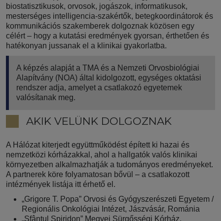
biostatisztikusok, orvosok, jogászok, informatikusok,
mesterséges intelligencia-szakértők, betegkoordinátorok és
kommunikációs szakemberek dolgoznak közösen egy
célért – hogy a kutatási eredmények gyorsan, érthetően és
hatékonyan jussanak el a klinikai gyakorlatba.
A képzés alapját a TMA és a Nemzeti Orvosbiológiai
Alapítvány (NOA) által kidolgozott, egységes oktatási
rendszer adja, amelyet a csatlakozó egyetemek
valósítanak meg.
AKIK VELÜNK DOLGOZNAK
A Hálózat kiterjedt együttműködést épített ki hazai és
nemzetközi kórházakkal, ahol a hallgatók valós klinikai
környezetben alkalmazhatják a tudományos eredményeket.
A partnerek köre folyamatosan bővül – a csatlakozott
intézmények listája itt érhető el.
„Grigore T. Popa” Orvosi és Gyógyszerészeti Egyetem /
Regionális Onkológiai Intézet, Jászvásár, Románia
„Sfântul Spiridon” Megyei Sürgősségi Kórház,