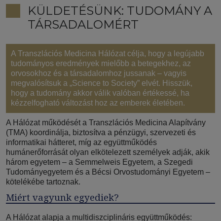
KÜLDETÉSÜNK: TUDOMÁNY A
TÁRSADALOMÉRT
A Transzlációs Medicina Hálózat célja, hogy a legújabb
tudományos eredmények mielőbb a betegekhez, az
orvosokhoz és a társadalomhoz jussanak – vagyis
megvalósítsuk a „Science to Society” elvét. Hisszük,
hogy a tudomány akkor válik valóban értékessé, ha
kézzelfogható változást hoz az emberek életében.
A Hálózat működését a Transzlációs Medicina Alapítvány
(TMA) koordinálja, biztosítva a pénzügyi, szervezeti és
informatikai hátteret, míg az együttműködés
humánerőforrását olyan elkötelezett személyek adják, akik
három egyetem – a Semmelweis Egyetem, a Szegedi
Tudományegyetem és a Bécsi Orvostudományi Egyetem –
kötelékébe tartoznak.
Miért vagyunk egyediek?
A Hálózat alapja a multidiszciplináris együttműködés: