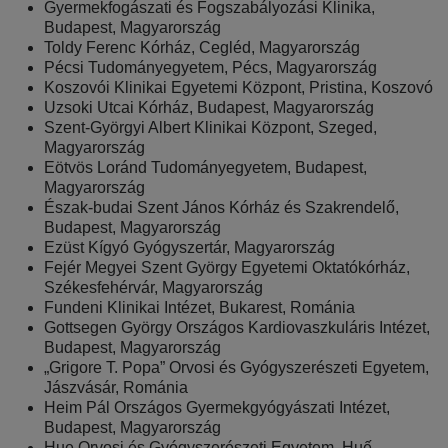
Gyermekfogászati és Fogszabályozási Klinika,
Budapest, Magyarország
Toldy Ferenc Kórház, Cegléd, Magyarország
Pécsi Tudományegyetem, Pécs, Magyarország
Koszovói Klinikai Egyetemi Központ, Pristina, Koszovó
Uzsoki Utcai Kórház, Budapest, Magyarország
Szent-Györgyi Albert Klinikai Központ, Szeged,
Magyarország
Eötvös Loránd Tudományegyetem, Budapest,
Magyarország
Észak-budai Szent János Kórház és Szakrendelő,
Budapest, Magyarország
Ezüst Kígyó Gyógyszertár, Magyarország
Fejér Megyei Szent György Egyetemi Oktatókórház,
Székesfehérvár, Magyarország
Fundeni Klinikai Intézet, Bukarest, Románia
Gottsegen György Országos Kardiovaszkuláris Intézet,
Budapest, Magyarország
„Grigore T. Popa” Orvosi és Gyógyszerészeti Egyetem,
Jászvásár, Románia
Heim Pál Országos Gyermekgyógyászati Intézet,
Budapest, Magyarország
Hue Orvosi és Gyógyszerészeti Egyetem, Huế,