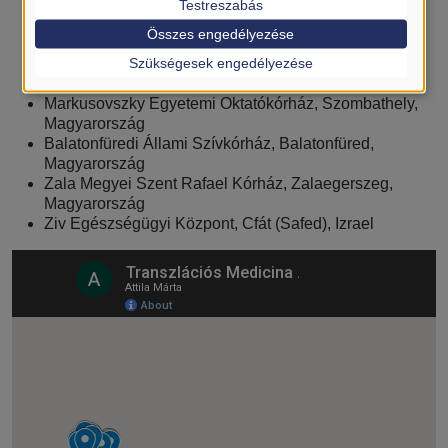
Magyarország
Testreszabás
Magyar Nemzeti Bank, Budapest, Magyarország
Összes engedélyezése
Egyetemi Kórház, Turócszentmárton, Szlovákia
Szükségesek engedélyezése
Pécsi Tudományegyetem, Pécs, Magyarország
Uzsoki Utcai Kórház, Budapest, Magyarország
Markusovszky Egyetemi Oktatókórház, Szombathely,
Magyarország
Balatonfüredi Állami Szívkórház, Balatonfüred,
Magyarország
Zala Megyei Szent Rafael Kórház, Zalaegerszeg,
Magyarország
Ziv Egészségügyi Központ, Cfát (Safed), Izrael