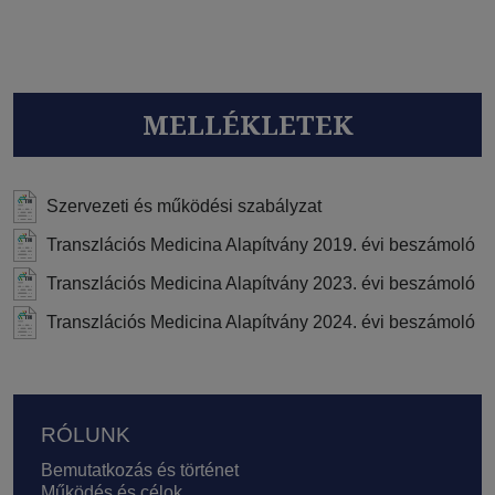
MELLÉKLETEK
Szervezeti és működési szabályzat
Transzlációs Medicina Alapítvány 2019. évi beszámoló
Transzlációs Medicina Alapítvány 2023. évi beszámoló
Transzlációs Medicina Alapítvány 2024. évi beszámoló
Lábléc
RÓLUNK
Bemutatkozás és történet
Működés és célok