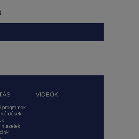
t
TÁS
VIDEÓK
i programok
 kérdések
ók
 intézetek
ciók
k