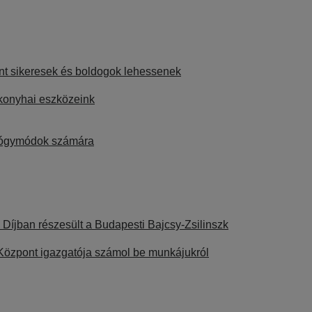
tként sikeresek és boldogok lehessenek
 konyhai eszközeink
 gyógymódok számára
 Díjban részesült a Budapesti Bajcsy-Zsilinszk
a Központ igazgatója számol be munkájukról