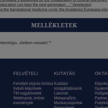
ducation can train the next generation …” (levelezés)
ng the translational medicine cycle: the Academia Europaea pilo
MELLÉKLETEK
nterológia ,,életben maradni"?
FELVÉTELI
KUTATÁS
OKTA
Felvételi eljárás leírása
Kutatási
Képzés
Induló képzések
szolgáltatásaink
Gyakori
TM nagykövetek
Laborok
Hallgat
Webinarok, online
Metaanalízis
Partner
események
Munkacsoportok
Publiká
Regiszterek
Tanéve