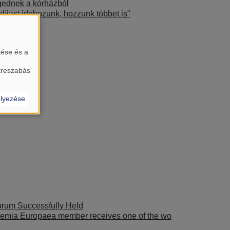
ngednek a kórházból
díjast idehozunk, hozzunk többet is”
tése és a
treszabás’
lyezése
rum Successfully Held
ademia Europaea member receives one of the wo