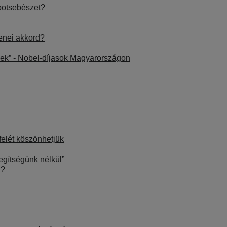
obotsebészet?
zenei akkord?
dőek” - Nobel-díjasok Magyarországon
felét köszönhetjük
segítségünk nélkül”
n?