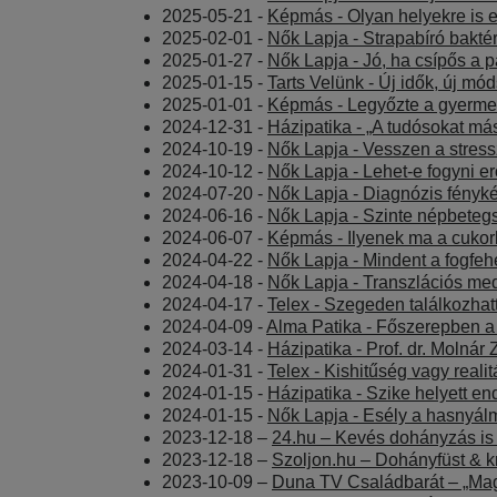
2025-05-21 -
Képmás - Olyan helyekre is e
2025-02-01 -
Nők Lapja - Strapabíró bakté
2025-01-27 -
Nők Lapja - Jó, ha csípős a 
2025-01-15 -
Tarts Velünk - Új idők, új m
2025-01-01 -
Képmás - Legyőzte a gyermekk
2024-12-31 -
Házipatika - „A tudósokat má
2024-10-19 -
Nők Lapja - Vesszen a stres
2024-10-12 -
Nők Lapja - Lehet-e fogyni er
2024-07-20 -
Nők Lapja - Diagnózis fényk
2024-06-16 -
Nők Lapja - Szinte népbeteg
2024-06-07 -
Képmás - Ilyenek ma a cukorb
2024-04-22 -
Nők Lapja - Mindent a fogfehé
2024-04-18 -
Nők Lapja - Transzlációs medi
2024-04-17 -
Telex - Szegeden találkozhat
2024-04-09 -
Alma Patika - Főszerepben a 
2024-03-14 -
Házipatika - Prof. dr. Molnár
2024-01-31 -
Telex - Kishitűség vagy real
2024-01-15 -
Házipatika - Szike helyett e
2024-01-15 -
Nők Lapja - Esély a hasnyál
2023-12-18 –
24.hu – Kevés dohányzás is v
2023-12-18 –
Szoljon.hu – Dohányfüst & kr
2023-10-09 –
Duna TV Családbarát – „Magy