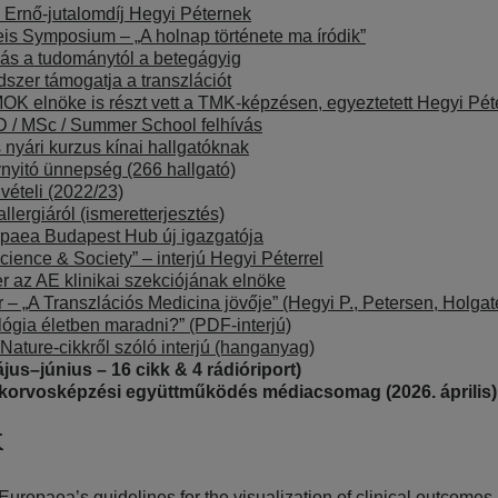
Ernő-jutalomdíj Hegyi Péternek
 Symposium – „A holnap története ma íródik”
ás a tudománytól a betegágyig
szer támogatja a transzlációt
K elnöke is részt vett a TMK-képzésen, egyeztetett Hegyi Péte
hD / MSc / Summer School felhívás
yári kurzus kínai hallgatóknak
yitó ünnepség (266 hallgató)
ételi (2022/23)
lergiáról (ismeretterjesztés)
paea Budapest Hub új igazgatója
cience & Society” – interjú Hegyi Péterrel
 az AE klinikai szekciójának elnöke
 „A Transzlációs Medicina jövője” (Hegyi P., Petersen, Holgat
lógia életben maradni?” (PDF-interjú)
Nature-cikkről szóló interjú (hanganyag)
–június – 16 cikk & 4 rádióriport)
zakorvosképzési együttműködés médiacsomag (2026. április)
k
uropaea’s guidelines for the visualization of clinical outcomes