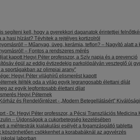
is segíteni kell, hogy a gyerekkori daganatok érintettjei felnőt
a hasi hízást? Tévhitek a rejtélyes kortizolról
nyomásról! – Műanyag, üveg, kerámia, teflon? – Nagyító alatt a
rnyomásról! – Fontos a rendszeres mérés
íjat kapott Hegyi Péter professzor, a Szív napja és a prevenció
sítósáv épül az eddig évtizedekig parkolópályán veszteglő új
t a sportágakban az olimpiai arany”
e: Hegyi Péter világhírű elismerést kapott
ernek ítélték oda a világ egyik legrangosabb élettani díját
eg az egyik legfontosabb élettani díjat
ismerés Hegyi Péternek
Kórház és Rendelőintézet - „Modern Betegellátásért” Kiválósági
ort - Dr. Hegyi Péter professzor, a Pécsi Transzlációs Medicin
inzulin – Újdonságok a cukorbetegség kezelésében
ti a méhtestrák kialakulási esélyét a fogamzásgátló tabletta
 köszönhetően csökkenhet a korababáknál az agyvérzés
 iskolai laborban