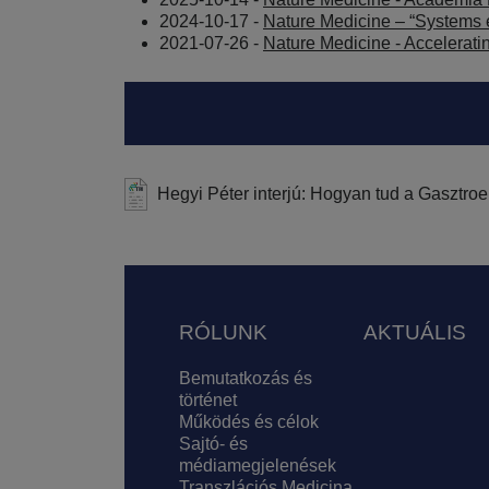
2024-10-17 -
Nature Medicine – “Systems e
2021-07-26 -
Nature Medicine - Accelerati
Hegyi Péter interjú: Hogyan tud a Gasztroe
Lábléc
RÓLUNK
AKTUÁLIS
Bemutatkozás és
történet
Működés és célok
Sajtó- és
médiamegjelenések
Transzlációs Medicina