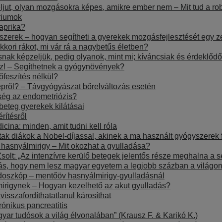
ljut, olyan mozgásokra képes, amikre ember nem – Mit tud a r
riumok
paprika?
ódszerek – hogyan segítheti a gyerekek mozgásfejlesztését egy 
ori rákot, mi vár rá a nagybetűs életben?
snak képzeljük, pedig olyanok, mint mi; kíváncsiak és érdeklő
sz! – Segíthetnek a gyógynövények?
őfeszítés nélkül?
épről? – Távgyógyászat bőrelváltozás esetén
ség az endometriózis?
eteg gyerekek kilátásai
rítésről
cina: minden, amit tudni kell róla
tak diákok a Nobel-díjassal, akinek a ma használt gyógyszerek 
hasnyálmirigy – Mit okozhat a gyulladása?
 Zsolt: „Az intenzívre kerülő betegek jelentős része meghalna a 
itás, hogy nem lesz magyar egyetem a legjobb százban a világo
ndoszkóp – mentőöv hasnyálmirigy-gyulladásnál
mirigynek – Hogyan kezelhető az akut gyulladás?
isszafordíthatatlanul károsíthat
ónikus pancreatitis
ar tudósok a világ élvonalában” (Krausz F. & Karikó K.)