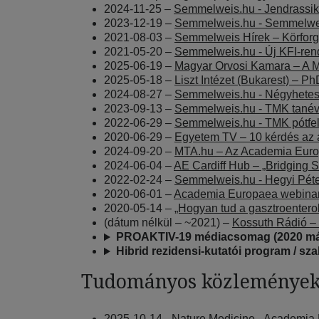
2024-11-25 –
Semmelweis.hu - Jendrassik 
2023-12-19 –
Semmelweis.hu - Semmelweis
2021-08-03 –
Semmelweis Hírek – Körforg
2021-05-20 –
Semmelweis.hu - Új KFI-rend
2025-06-19 –
Magyar Orvosi Kamara – A MO
2025-05-18 –
Liszt Intézet (Bukarest) – P
2024-08-27 –
Semmelweis.hu - Négyhetes n
2023-09-13 –
Semmelweis.hu - TMK tanévn
2022-06-29 –
Semmelweis.hu - TMK pótfelv
2020-06-29 –
Egyetem TV – 10 kérdés az al
2024-09-20 –
MTA.hu – Az Academia Euro
2024-06-04 –
AE Cardiff Hub – „Bridging S
2022-02-24 –
Semmelweis.hu - Hegyi Péter
2020-06-01 –
Academia Europaea webinar –
2020-05-14 –
„Hogyan tud a gasztroentero
(dátum nélkül – ~2021) –
Kossuth Rádió – 
PROAKTIV-19 médiacsomag (2020 május
Hibrid rezidensi-kutatói program / s
Tudományos közleménye
2025-10-14 -
Nature Medicine - Academia E