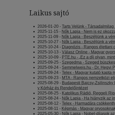
Laikus sajtó
2026-01-20 -
Tarts Velünk - Társadalmilag 
2025-11-15 -
Nők Lapja - Nem is ez okozza 
2025-11-09 -
Nők Lapja - Beszéljünk a vér
2025-10-27 -
Nők Lapja - Beszéljünk a vé
2025-10-24 -
Diagnózis - Rangos élettani d
2025-10-13 -
Válasz Online - Magyar gyor
2025-10-09 -
PTE.hu - „Ez a díj olyan, min
2025-09-25 -
Szegedma - Szeged büszkeség
2025-09-24 -
Semmelweis.hu - Dr. Hegyi Pét
2025-09-24 -
Telex - Magyar kutató kapta m
2025-09-23 -
MTA - Rangos nemzetközi el
2025-08-29 -
Budapesti Bajcsy-Zsilinszky 
y Kórház és Rendelőintézet
2025-08-25 -
Katolikus Rádió, Reggeli Rip
2025-08-24 -
Nők Lapja - Ha hiányzik az 
2025-08-12 -
Telex - Harmadára csökkenthe
2025-08-11 -
Képmás - Magyar orvosoknak
2025-05-30 -
Nők Lapja - Nobel-díjasok az