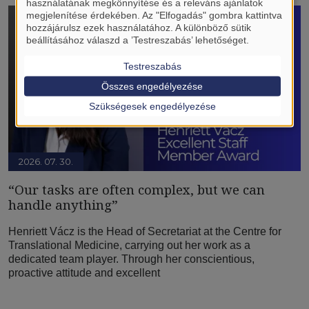
használatának megkönnyítése és a releváns ajánlatok
megjelenítése érdekében. Az "Elfogadás" gombra kattintva
hozzájárulsz ezek használatához. A különböző sütik
beállításához válaszd a ’Testreszabás’ lehetőséget.
Testreszabás
Összes engedélyezése
Szükségesek engedélyezése
2026. 07. 30.
“Our tasks are often complex, but we can
handle anything”
Henriett Vácz is the Head of Secretariat at the Centre for
Translational Medicine, carrying out her work as a
dedicated team player. Through her conscientious,
proactive attitude and excellent