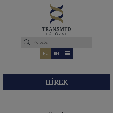
Ugrás a tartalomra
HU
EN
HÍREK