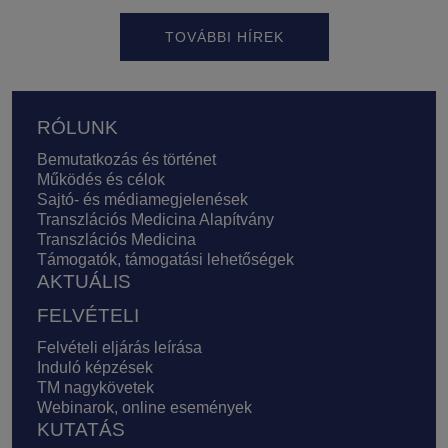
TOVÁBBI HÍREK
Lábléc
RÓLUNK
Bemutatkozás és történet
Működés és célok
Sajtó- és médiamegjelenések
Transzlációs Medicina Alapítvány
Transzlációs Medicina
Támogatók, támogatási lehetőségek
AKTUÁLIS
FELVÉTELI
Felvételi eljárás leírása
Induló képzések
TM nagykövetek
Webinarok, online események
KUTATÁS