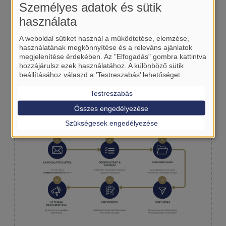
Személyes adatok és sütik
űrlapok.
használata
A weboldal sütiket használ a működtetése, elemzése,
EDT döntés & ODT-profil
használatának megkönnyítése és a releváns ajánlatok
EDT
dönt az (esetleg feltételes) akkreditációról.
megjelenítése érdekében. Az "Elfogadás" gombra kattintva
hozzájárulsz ezek használatához. A különböző sütik
Pozitív döntés után a
Doktori Hivatal
hozza
beállításához válaszd a ’Testreszabás’ lehetőséget.
létre az
ODT (doktori.hu)
adatlapot; a részletes
kitöltés a te feladatod.
Testreszabás
Összes engedélyezése
Szükségesek engedélyezése