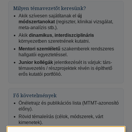
Milyen témavezetőt keresünk?
Akik szívesen sajátítanak el
új
módszertanokat
(regiszter, klinikai vizsgálat,
meta-analízis stb.).
Akik
dinamikus, interdiszciplináris
környezetben szeretnének kutatni.
Mentori szemléletű
szakemberek rendszeres
hallgatói egyeztetéssel.
Junior kollégák
jelentkezését is várjuk: társ-
témavezetés / részprojektek révén is építhető
erős kutatói portfólió.
Fő követelmények
Önéletrajz és publikációs lista (MTMT-azonosító
előny).
Rövid témaleírás (célok, módszerek, várt
kimenetek).
Témavezetői elfogadó nyilatkozat és szükséges