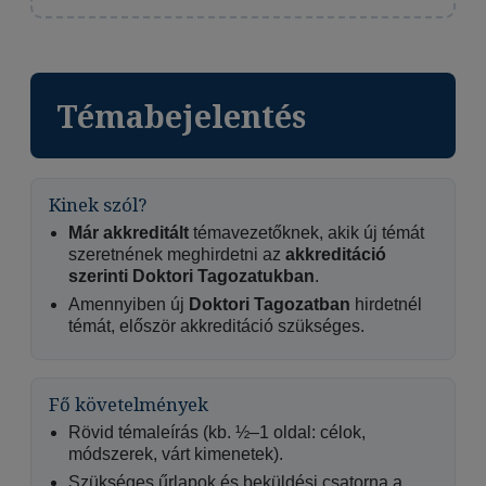
Témabejelentés
Kinek szól?
Már akkreditált
témavezetőknek, akik új témát
szeretnének meghirdetni az
akkreditáció
szerinti Doktori Tagozatukban
.
Amennyiben új
Doktori Tagozatban
hirdetnél
témát, először akkreditáció szükséges.
Fő követelmények
Rövid témaleírás (kb. ½–1 oldal: célok,
módszerek, várt kimenetek).
Szükséges űrlapok és beküldési csatorna a