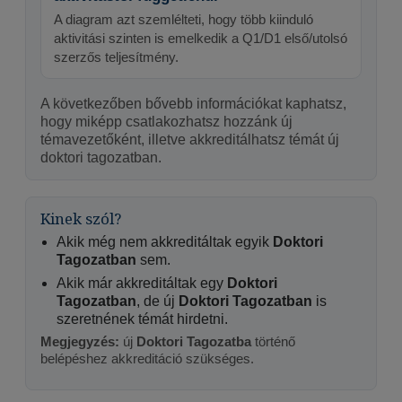
A diagram azt szemlélteti, hogy több kiinduló
aktivitási szinten is emelkedik a Q1/D1 első/utolsó
szerzős teljesítmény.
A következőben bővebb információkat kaphatsz,
hogy miképp csatlakozhatsz hozzánk új
témavezetőként, illetve akkreditálhatsz témát új
doktori tagozatban.
Kinek szól?
Akik még nem akkreditáltak egyik
Doktori
Tagozatban
sem.
Akik már akkreditáltak egy
Doktori
Tagozatban
, de új
Doktori Tagozatban
is
szeretnének témát hirdetni.
Megjegyzés:
új
Doktori Tagozatba
történő
belépéshez akkreditáció szükséges.