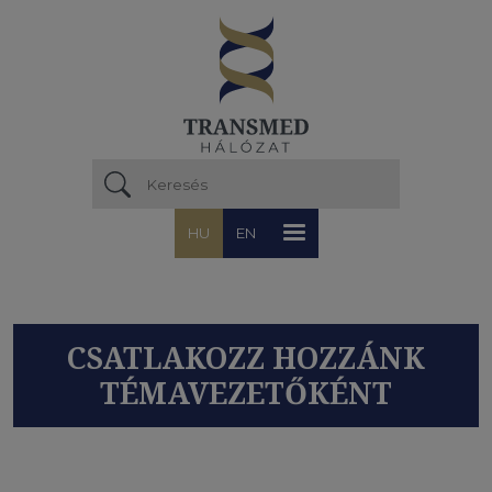
Ugrás a tartalomra
HU
EN
CSATLAKOZZ HOZZÁNK
TÉMAVEZETŐKÉNT