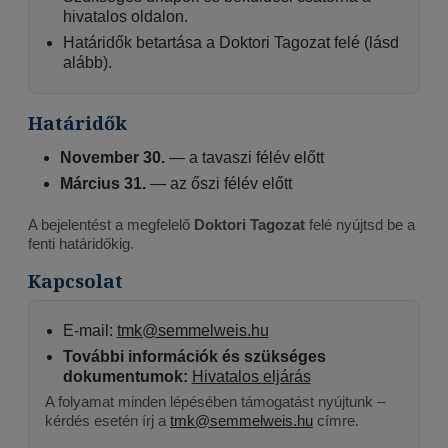
hivatalos oldalon.
Határidők betartása a Doktori Tagozat felé (lásd
alább).
Határidők
November 30.
— a tavaszi félév előtt
Március 31.
— az őszi félév előtt
A bejelentést a megfelelő
Doktori Tagozat
felé nyújtsd be a
fenti határidőkig.
Kapcsolat
E-mail:
tmk@semmelweis.hu
További információk és szükséges
dokumentumok:
Hivatalos eljárás
A folyamat minden lépésében támogatást nyújtunk –
kérdés esetén írj a
tmk@semmelweis.hu
címre.