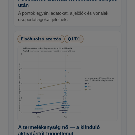
után
A pontok egyéni adatokat, a jelölők és vonalak
csoportátlagokat jelölnek.
Első/utolsó szerzős
Q1/D1
A termelékenység nő — a kiinduló
aktivitástól függetlenül