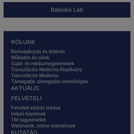
Balaskó Lab
Lábléc
RÓLUNK
Bemutatkozás és történet
Működés és célok
Sajtó- és médiamegjelenések
Transzlációs Medicina Alapítvány
Transzlációs Medicina
Támogatók, támogatási lehetőségek
AKTUÁLIS
FELVÉTELI
Felvételi eljárás leírása
Induló képzések
TM nagykövetek
Webinarok, online események
KUTATÁS