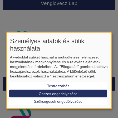
Venglovecz Lab
Személyes adatok és sütik
használata
A weboldal sütiket használ a működtetése, elemzése,
használatának megkönnyítése és a releváns ajánlatok
megjelenítése érdekében. Az "Elfogadás" gombra kattintva
hozzájárulsz ezek használatához. A különböző sütik
beállításához válaszd a ’Testreszabás’ lehetőséget.
Pétervári Lab
Testreszabás
Összes engedélyezése
Szükségesek engedélyezése