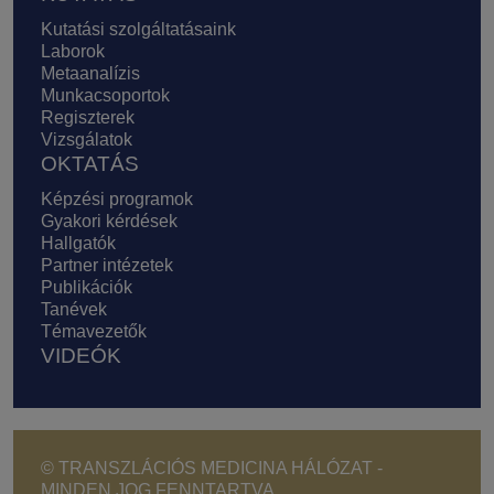
Kutatási szolgáltatásaink
Laborok
Metaanalízis
Munkacsoportok
Regiszterek
Vizsgálatok
OKTATÁS
Képzési programok
Gyakori kérdések
Hallgatók
Partner intézetek
Publikációk
Tanévek
Témavezetők
VIDEÓK
© TRANSZLÁCIÓS MEDICINA HÁLÓZAT -
MINDEN JOG FENNTARTVA