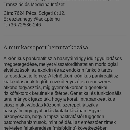
Transzlációs Medicina Intézet
Cím: 7624 Pécs, Szigeti út 12.
E:
eszter.hegyi@aok.pte.hu
T: +36-72/536-246
A munkacsoport bemutatkozása
A krónikus pankreatitisz a hasnyálmirigy idült gyulladásos
megbetegedése, melyet visszafordíthatatlan morfológiai
elváltozások, az exokrin és az endokrin funkció tartós
károsodása jellemez. A felnőttkori krónikus pankreatitisz
kialakulásának legfőbb rizikótényezője a rendszeres
alkoholfogyasztás, míg gyermekkorban a genetikai
rizikófaktorok kerülnek előtérbe. Genetikai és funkcionális
tanulmányok igazolták, hogy a korai, intrapankreatikus
tripszin aktiválódás központi szerepet játszik a
hasnyálmirigy-gyulladás kialakulásában. Egyre
bizonyosabb, hogy a tripszinaktivitástól független
patomechanizmusok, mint például az emésztőenzimek
helytelen feltekeredése (misfolding) következtében