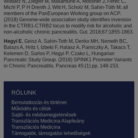
Wodarz N, Ziegler M, Masamune A, Mössner J, Férec C,
Michl P, P H Drenth J, Witt H, Scholz M, Sahin-Tóth M; all
members of the PanEuropean Working group on ACP.
(2018) Genome-wide association study identifies inversion
in the CTRB1-CTRB2 locus to modify risk for alcoholic and
non-alcoholic chronic pancreatitis. Gut. 2018;67:1855-1863.
Hegyi E
, Geisz A, Sahin-Toth M, Derikx MH, Nemeth BC,
Balazs A, Hritz I, Izbeki F, Halasz A, Parniczky A, Takacs T,
Kelemen D, Sarlos P, Hegyi P, Czako L, Hungarian
Pancreatic Study Group. (2016) SPINK1 Promoter Variants
in Chronic Pancreatitis. Pancreas 45:(1) pp. 148-153.
Lábléc
RÓLUNK
Bemutatkozás és történet
Működés és célok
Sajtó- és médiamegjelenések
Transzlációs Medicina Alapítvány
Transzlációs Medicina
Támogatók, támogatási lehetőségek