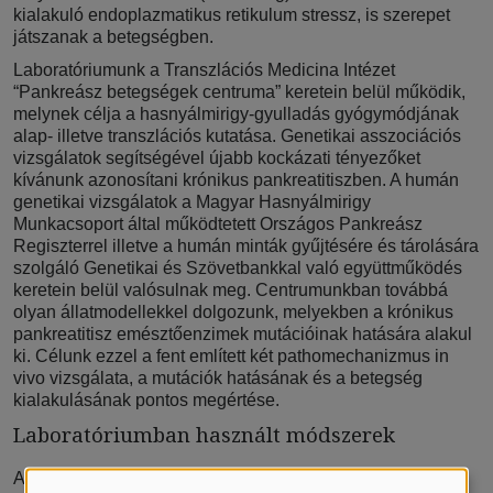
kialakuló endoplazmatikus retikulum stressz, is szerepet
játszanak a betegségben.
Laboratóriumunk a Transzlációs Medicina Intézet
“Pankreász betegségek centruma” keretein belül működik,
melynek célja a hasnyálmirigy-gyulladás gyógymódjának
alap- illetve transzlációs kutatása. Genetikai asszociációs
vizsgálatok segítségével újabb kockázati tényezőket
kívánunk azonosítani krónikus pankreatitiszben. A humán
genetikai vizsgálatok a Magyar Hasnyálmirigy
Munkacsoport által működtetett Országos Pankreász
Regiszterrel illetve a humán minták gyűjtésére és tárolására
szolgáló Genetikai és Szövetbankkal való együttműködés
keretein belül valósulnak meg. Centrumunkban továbbá
olyan állatmodellekkel dolgozunk, melyekben a krónikus
pankreatitisz emésztőenzimek mutációinak hatására alakul
ki. Célunk ezzel a fent említett két pathomechanizmus in
vivo vizsgálata, a mutációk hatásának és a betegség
kialakulásának pontos megértése.
Laboratóriumban használt módszerek
A laboratóriumban széleskörű molekuláris genetikai