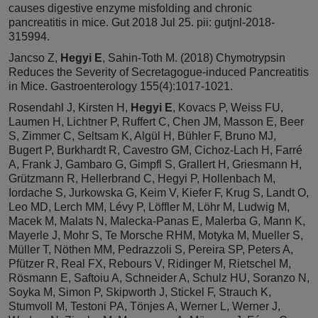
causes digestive enzyme misfolding and chronic
pancreatitis in mice. Gut 2018 Jul 25. pii: gutjnl-2018-
315994.
Jancso Z,
Hegyi E
, Sahin-Toth M. (2018) Chymotrypsin
Reduces the Severity of Secretagogue-induced Pancreatitis
in Mice. Gastroenterology 155(4):1017-1021.
Rosendahl J, Kirsten H,
Hegyi E
, Kovacs P, Weiss FU,
Laumen H, Lichtner P, Ruffert C, Chen JM, Masson E, Beer
S, Zimmer C, Seltsam K, Algül H, Bühler F, Bruno MJ,
Bugert P, Burkhardt R, Cavestro GM, Cichoz-Lach H, Farré
A, Frank J, Gambaro G, Gimpfl S, Grallert H, Griesmann H,
Grützmann R, Hellerbrand C, Hegyi P, Hollenbach M,
Iordache S, Jurkowska G, Keim V, Kiefer F, Krug S, Landt O,
Leo MD, Lerch MM, Lévy P, Löffler M, Löhr M, Ludwig M,
Macek M, Malats N, Malecka-Panas E, Malerba G, Mann K,
Mayerle J, Mohr S, Te Morsche RHM, Motyka M, Mueller S,
Müller T, Nöthen MM, Pedrazzoli S, Pereira SP, Peters A,
Pfützer R, Real FX, Rebours V, Ridinger M, Rietschel M,
Rösmann E, Saftoiu A, Schneider A, Schulz HU, Soranzo N,
Soyka M, Simon P, Skipworth J, Stickel F, Strauch K,
Stumvoll M, Testoni PA, Tönjes A, Werner L, Werner J,