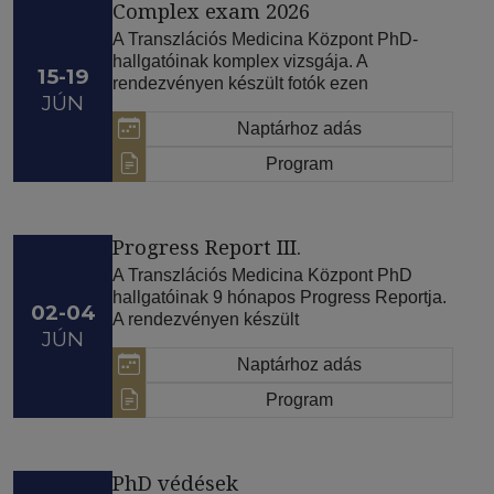
Complex exam 2026
A Transzlációs Medicina Központ PhD-
hallgatóinak komplex vizsgája. A
15-19
rendezvényen készült fotók ezen
JÚN
Naptárhoz adás
Program
Progress Report III.
A Transzlációs Medicina Központ PhD
hallgatóinak 9 hónapos Progress Reportja.
02-04
A rendezvényen készült
JÚN
Naptárhoz adás
Program
PhD védések