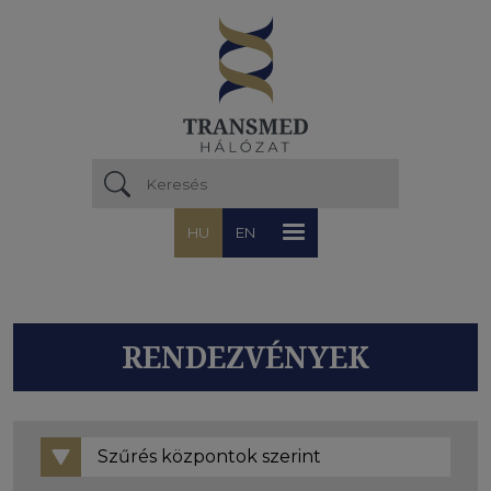
Ugrás a tartalomra
HU
EN
RENDEZVÉNYEK