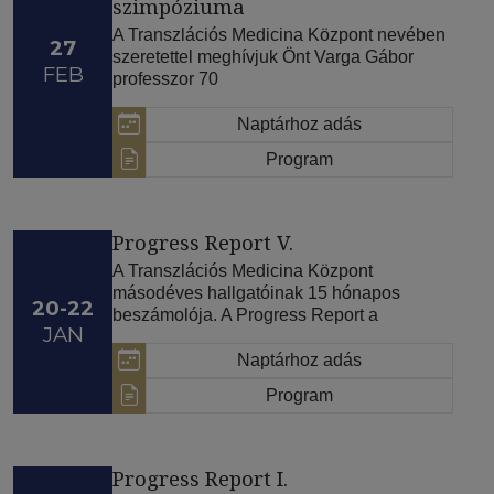
szimpóziuma
A Transzlációs Medicina Központ nevében
27
szeretettel meghívjuk Önt Varga Gábor
FEB
professzor 70
Naptárhoz adás
Program
Progress Report V.
A Transzlációs Medicina Központ
másodéves hallgatóinak 15 hónapos
20-22
beszámolója. A Progress Report a
JAN
Naptárhoz adás
Program
Progress Report I.