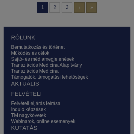
Oldalszámozás
Következő oldal
Utolsó oldal
1
2
3
›
»
Lábléc
RÓLUNK
Bemutatkozás és történet
Működés és célok
Sajtó- és médiamegjelenések
Transzlációs Medicina Alapítvány
Transzlációs Medicina
Támogatók, támogatási lehetőségek
AKTUÁLIS
FELVÉTELI
Felvételi eljárás leírása
Induló képzések
TM nagykövetek
Webinarok, online események
KUTATÁS