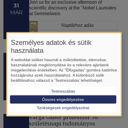
Join us for an exclusive afternoon of
31
scientific discovery at the "Nobel Laureates
MÁR
at Semmelweis
Naptárhoz adás
Program
Személyes adatok és sütik
használata
Progress Report II.
A weboldal sütiket használ a működtetése, elemzése,
A rendezvényen készült galéria itt érhető el.
használatának megkönnyítése és a releváns ajánlatok
A 6 hónapos Progress Report a MOL-Új
megjelenítése érdekében. Az "Elfogadás" gombra kattintva
03-05
Európa Alapítvány
hozzájárulsz ezek használatához. A különböző sütik
MÁR
beállításához válaszd a ’Testreszabás’ lehetőséget.
Naptárhoz adás
Testreszabás
Program
Összes engedélyezése
Szükségesek engedélyezése
Varga Gábor professzor 70.
születésnapi tudományos