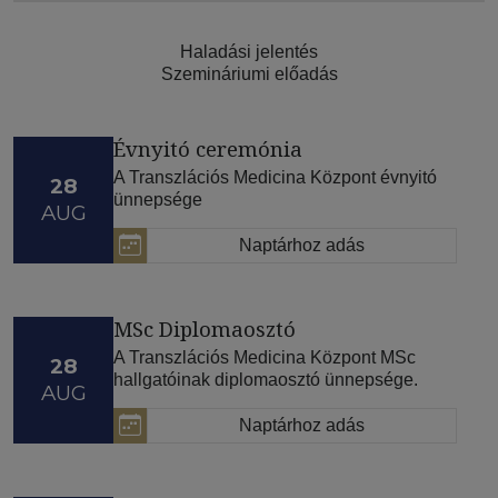
Haladási jelentés
Szemináriumi előadás
Évnyitó ceremónia
A Transzlációs Medicina Központ évnyitó
28
ünnepsége
AUG
Naptárhoz adás
MSc Diplomaosztó
A Transzlációs Medicina Központ MSc
28
hallgatóinak diplomaosztó ünnepsége.
AUG
Naptárhoz adás