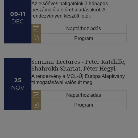
Az elsőéves hallgatóink 3 hónapos
beszámolója előrehaladásukról. A
09-11
rendezvényen készült fotók
DEC
Naptárhoz adás
Program
Seminar Lectures - Peter Ratcliffe,
Shahrokh Shariat, Péter Hegyi
A rendezvény a MOL-Új Európa Alapítvány
25
támogatásával valósult meg.
NOV
Naptárhoz adás
Program