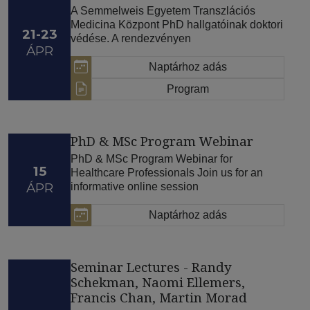
A Semmelweis Egyetem Transzlációs
Medicina Központ PhD hallgatóinak doktori
21-23
védése. A rendezvényen
ÁPR
Naptárhoz adás
Program
PhD & MSc Program Webinar
PhD & MSc Program Webinar for
15
Healthcare Professionals Join us for an
ÁPR
informative online session
Naptárhoz adás
Seminar Lectures - Randy
Schekman, Naomi Ellemers,
Francis Chan, Martin Morad