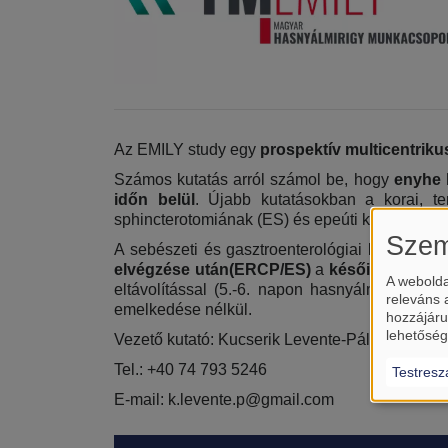
Az EMILY study egy
prospektív multicentrikus
Számos kutatás arról számol be, hogy
enyhe b
időn belül
. Újabb kutatásokban a korai, te
sphincterotomiának (ES) és epeúti kőextractiona
Szem
A sebészeti és gasztroenterológiai kezelési 
elvégzése után(ERCP/ES)
a
késői epehólyag
A webolda
eltávolítással (5.-6. napon hasnyálmirigy gyu
releváns 
emelkedése nélkül.
hozzájáru
lehetőség
Vezető kutató: Kucserik Levente-Pál
Tel.: +40 74 793 5246
Testresz
E-mail: k.levente.p@gmail.com