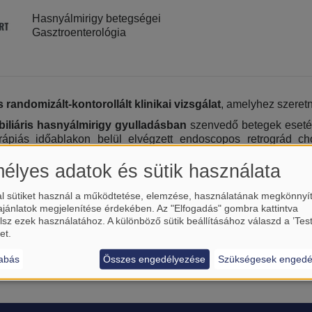
Hasnyálmirigy betegségei
Gasztroenterológia
 randomizált-kontorollált klinikai vizsgálat
, amelyhez szeret
iliáris hasnyálmirigy gyulladásban
szenvedő betegek eset
rápiás időablakon belül elvégzett endoscopos retrográd ch
k tulajdonítanak jelentőséget, ami viszont nem zárja ki azt, hog
élyes adatok és sütik használata
forma együttes alkalmazásával a tanulmány fő célja, hogy bebi
 eltávolítást
(45.-60. nap között a hasnyálmirigy gyulladás le
l sütiket használ a működtetése, elemzése, használatának megkönnyí
lladás lezajlása után), elvégezhető
ugyanazzal az eredmén
ajánlatok megjelenítése érdekében. Az "Elfogadás" gombra kattintva
lsz ezek használatához. A különböző sütik beállításához válaszd a ’Tes
et.
abás
Összes engedélyezése
Szükségesek engedé