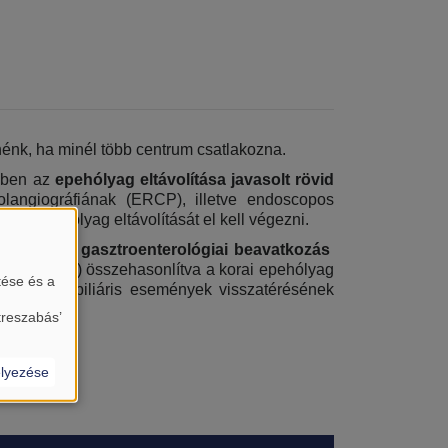
nénk, ha minél több centrum csatlakozna.
ében az
epehólyag eltávolítása javasolt rövid
olangiográfiának (ERCP), illetve endoscopos
y az epehólyag eltávolítását el kell végezni.
zonyítsuk a
gasztroenterológiai beavatkozás
zajlása után) összehasonlítva a korai epehólyag
tése és a
nyel
és a biliáris események visszatérésének
treszabás’
lyezése