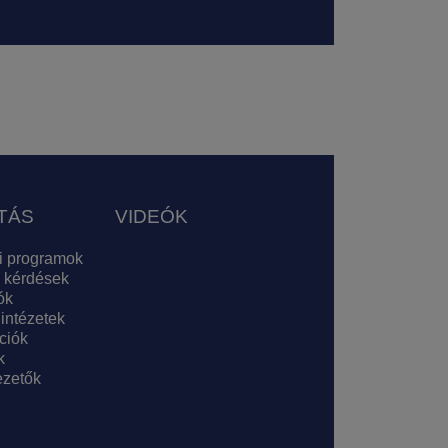
TÁS
VIDEÓK
i programok
 kérdések
ók
 intézetek
ciók
k
zetők