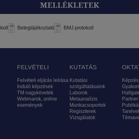
MELLÉKLETEK
koll
Betegtájékoztató
BMJ protokoll
FELVÉTELI
KUTATÁS
OKTA
Felvételi eljárás leírása
Kutatási
Képzés
Induló képzések
szolgáltatásaink
Gyakori
TM nagykövetek
Laborok
Hallgat
Webinarok, online
Metaanalízis
Partner
események
Munkacsoportok
Publiká
Regiszterek
Tanéve
Vizsgálatok
Témave