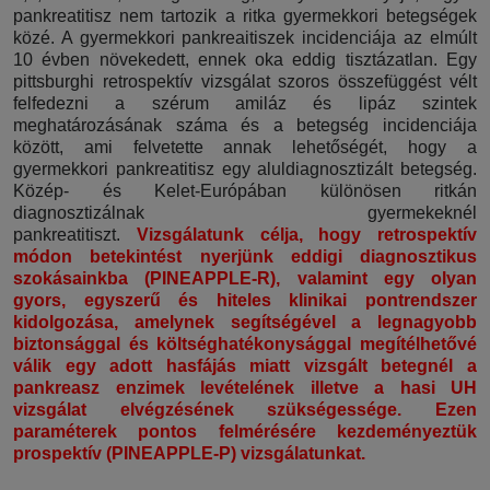
pankreatitisz nem tartozik a ritka gyermekkori betegségek
közé. A gyermekkori pankreaitiszek incidenciája az elmúlt
10 évben növekedett, ennek oka eddig tisztázatlan. Egy
pittsburghi retrospektív vizsgálat szoros összefüggést vélt
felfedezni a szérum amiláz és lipáz szintek
meghatározásának száma és a betegség incidenciája
között, ami felvetette annak lehetőségét, hogy a
gyermekkori pankreatitisz egy aluldiagnosztizált betegség.
Közép- és Kelet-Európában különösen ritkán
diagnosztizálnak gyermekeknél
pankreatitiszt.
Vizsgálatunk célja, hogy retrospektív
módon betekintést nyerjünk eddigi diagnosztikus
szokásainkba (PINEAPPLE-R), valamint egy olyan
gyors, egyszerű és hiteles klinikai pontrendszer
kidolgozása, amelynek segítségével a legnagyobb
biztonsággal és költséghatékonysággal megítélhetővé
válik egy adott hasfájás miatt vizsgált betegnél a
pankreasz enzimek levételének illetve a hasi UH
vizsgálat elvégzésének szükségessége. Ezen
paraméterek pontos felmérésére kezdeményeztük
prospektív (PINEAPPLE-P) vizsgálatunkat.