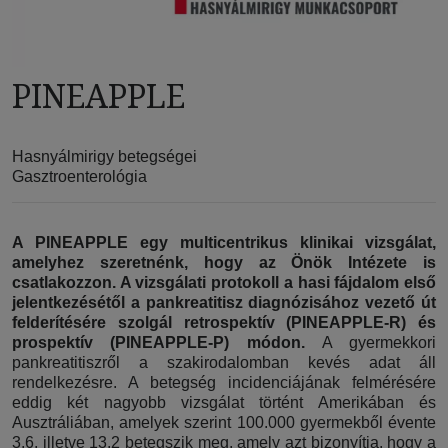
PINEAPPLE
Hasnyálmirigy betegségei
Gasztroenterológia
A PINEAPPLE egy multicentrikus klinikai vizsgálat,
amelyhez szeretnénk, hogy az Önök Intézete is
csatlakozzon. A vizsgálati protokoll a hasi fájdalom első
jelentkezésétől a pankreatitisz diagnózisához vezető út
felderítésére szolgál retrospektív (PINEAPPLE-R) és
prospektív (PINEAPPLE-P) módon.
A gyermekkori
pankreatitiszről a szakirodalomban kevés adat áll
rendelkezésre. A betegség incidenciájának felmérésére
eddig két nagyobb vizsgálat történt Amerikában és
Ausztráliában, amelyek szerint 100.000 gyermekből évente
3,6, illetve 13,2 betegszik meg, amely azt bizonyítja, hogy a