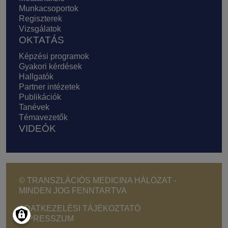
Munkacsoportok
Regiszterek
Vizsgálatok
OKTATÁS
Képzési programok
Gyakori kérdések
Hallgatók
Partner intézetek
Publikációk
Tanévek
Témavezetők
VIDEÓK
© TRANSZLÁCIÓS MEDICINA HÁLÓZAT -
MINDEN JOG FENNTARTVA
Footer - Copyright menu
ADATKEZELÉSI TÁJÉKOZTATÓ
IMPRESSZUM