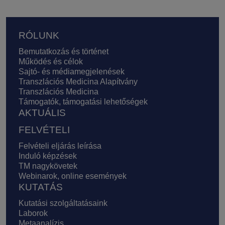
Lábléc
RÓLUNK
Bemutatkozás és történet
Működés és célok
Sajtó- és médiamegjelenések
Transzlációs Medicina Alapítvány
Transzlációs Medicina
Támogatók, támogatási lehetőségek
AKTUÁLIS
FELVÉTELI
Felvételi eljárás leírása
Induló képzések
TM nagykövetek
Webinarok, online események
KUTATÁS
Kutatási szolgáltatásaink
Laborok
Metaanalízis