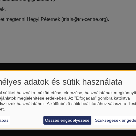
ak.
het megtenni Hegyi Péternek (trials@
-centre.org).
tm
élyes adatok és sütik használata
l sütiket használ a működtetése, elemzése, használatának megkönnyí
ajánlatok megjelenítése érdekében. Az "Elfogadás" gombra kattintva
lsz ezek használatához. A különböző sütik beállításához válaszd a ’Tes
et.
abás
Összes engedélyezése
Szükségesek engedé