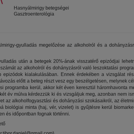
Hasnyálmirigy betegségei
Gasztroenterológia
lmirigy-gyulladás megelőzése az alkoholról és a dohányzásró
ulladás után a betegek 20%-ának visszatérő epizódjai lehetne
zámát az alkoholról és dohányzásról való leszoktatási program
 epizódok kialakulásában. Ennek érdekében a vizsgálat részt
 távozás előtt a beteg részt vesz egy beszélgetésen, melynek cél
ási programba kerül, akkor két éven keresztül háromhavonta me
s két év múlva kérdezzük ki és vizsgáljuk meg, azonban nem is
vet az alkoholfogyasztási és dohányzási szokásaikról, az életmi
 biológiai minta (haj, vér, vizelet) is gyűjtésre kerül biomarker
en és időpontban fognak történni. 
ető
r.tibor.daniel@gmail.com)