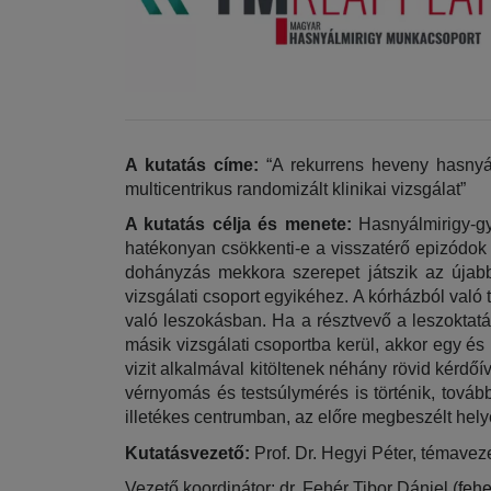
A kutatás címe:
 “A rekurrens heveny hasnyá
multicentrikus randomizált klinikai vizsgálat”
A kutatás célja és menete:
 Hasnyálmirigy-gy
hatékonyan csökkenti-e a visszatérő epizódok s
dohányzás mekkora szerepet játszik az újabb
vizsgálati csoport egyikéhez. A kórházból való
való leszokásban. Ha a résztvevő a leszoktat
másik vizsgálati csoportba kerül, akkor egy é
vizit alkalmával kitöltenek néhány rövid kérdőí
vérnyomás és testsúlymérés is történik, továbbá
illetékes centrumban, az előre megbeszélt hely
Kutatásvezető:
 Prof. Dr. Hegyi Péter, témavez
Vezető koordinátor: dr. Fehér Tibor Dániel (
fehe