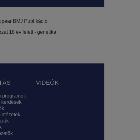
pear BMJ Publikáció
at 18 év felett - genetika
TÁS
VIDEÓK
i programok
 kérdések
ók
 intézetek
ciók
k
zetők