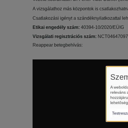
A vizsgálathoz más központok is csatlakozhatn
Csatlakozási igényt a szándéknyilatkozattal le
Etikai engedély szám:
 40394-10/2020/EÜIG
Vizsgálati regisztrációs szám:
 NCT04647097
Reappear betegbehívás:
Szem
A webolda
releváns 
hozzájáru
lehetőség
Testresz