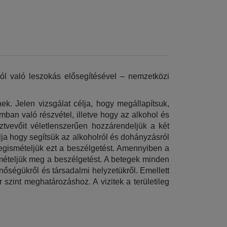
l való leszokás elősegítésével – nemzetközi 
k. Jelen vizsgálat célja, hogy megállapítsuk, 
ban való részvétel, illetve hogy az alkohol és 
vevőit véletlenszerűen hozzárendeljük a két 
ja hogy segítsük az alkoholról és dohányzásról 
gismételjük ezt a beszélgetést. Amennyiben a 
mételjük meg a beszélgetést. A betegek minden 
nőségükről és társadalmi helyzetükről. Emellett 
 szint meghatározáshoz. A vizitek a területileg 