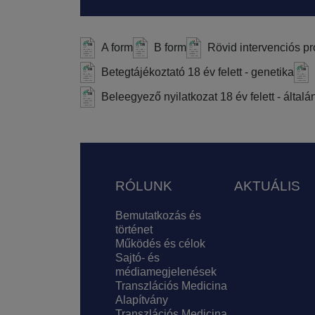
A form
B form
Rövid intervenciós p
Betegtájékoztató 18 év felett - genetika
Beleegyező nyilatkozat 18 év felett - általá
Lábléc
RÓLUNK
AKTUÁLIS
Bemutatkozás és
történet
Működés és célok
Sajtó- és
médiamegjelenések
Transzlációs Medicina
Alapítvány
Transzlációs Medicina