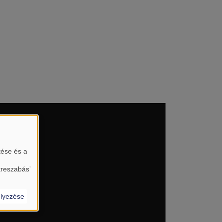
tése és a
treszabás’
lyezése