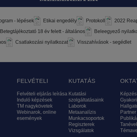
rogram - lépések
Etikai engedély
Protokoll
2022 Reap
Betegtájékoztató 18 év felett - általános
Beleegyező nyilatkoz
nos
Csatlakozási nyilatkozat
Visszahívások - segédlet
FELVÉTELI
KUTATÁS
OKTA
Felvételi eljárás leírása
Kutatási
Képzés
Induló képzések
szolgáltatásaink
Gyakori
TM nagykövetek
Laborok
Hallgat
Webinarok, online
Metaanalízis
Partner
események
Munkacsoportok
Publiká
Regiszterek
Tanéve
Vizsgálatok
Témave