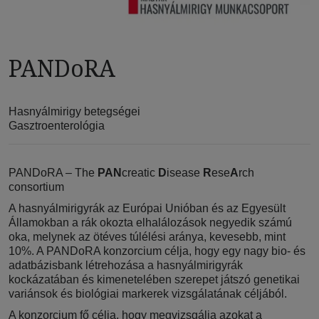
PANDoRA
Hasnyálmirigy betegségei
Gasztroenterológia
PANDoRA – The
PAN
creatic
D
isease
R
ese
A
rch
consortium
A hasnyálmirigyrák az Európai Unióban és az Egyesült
Államokban a rák okozta elhalálozások negyedik számú
oka, melynek az ötéves túlélési aránya, kevesebb, mint
10%. A PANDoRA konzorcium célja, hogy egy nagy bio- és
adatbázisbank létrehozása a hasnyálmirigyrák
kockázatában és kimenetelében szerepet játszó genetikai
variánsok és biológiai markerek vizsgálatának céljából.
A konzorcium fő célja, hogy megvizsgálja azokat a