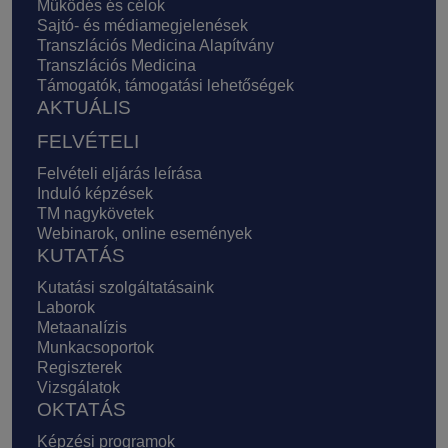
Működés és célok
Sajtó- és médiamegjelenések
Transzlációs Medicina Alapítvány
Transzlációs Medicina
Támogatók, támogatási lehetőségek
AKTUÁLIS
FELVÉTELI
Felvételi eljárás leírása
Induló képzések
TM nagykövetek
Webinarok, online események
KUTATÁS
Kutatási szolgáltatásaink
Laborok
Metaanalízis
Munkacsoportok
Regiszterek
Vizsgálatok
OKTATÁS
Képzési programok