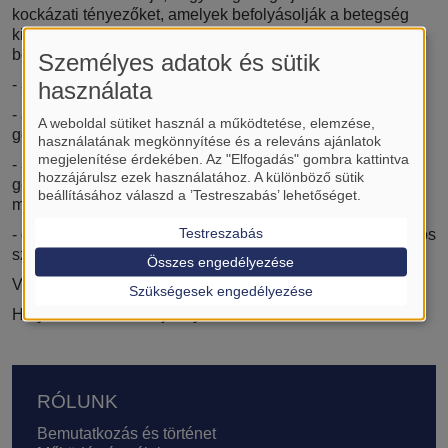
kockázati tényezőket, amelyek befolyásolják a betegség
kialakulását és progresszióját, illetve a hasnyálmirigyrákos
betegek kezelésének kimenetelét, úgy mint:
Személyes adatok és sütik
- a hasnyálmirigy rák új genetikai kockázati tényezőit
használata
- a hasnyálmirigyrákos betegek túlélését befolyásoló
A weboldal sütiket használ a működtetése, elemzése,
genetikai tényezőket
használatának megkönnyítése és a releváns ajánlatok
megjelenítése érdekében. Az "Elfogadás" gombra kattintva
- a hasnyálmirigyrák kockázatának és túlélésének nem
hozzájárulsz ezek használatához. A különböző sütik
genetikai biomarkereit, mint például a telomer hossz és a
beállításához válaszd a ’Testreszabás’ lehetőséget.
mitokondriális kópiaszám változásait
Testreszabás
- genetikai polimorfizmusokat, génexpressziós és metilációs
szint változásokat.
Összes engedélyezése
Vizsgálat vezető: Prof. Dr. Hegyi Péter
Szükségesek engedélyezése
Helyi koordinátor: Hajnády Zoltán
Lábléc
RÓLUNK
Bemutatkozás és történet