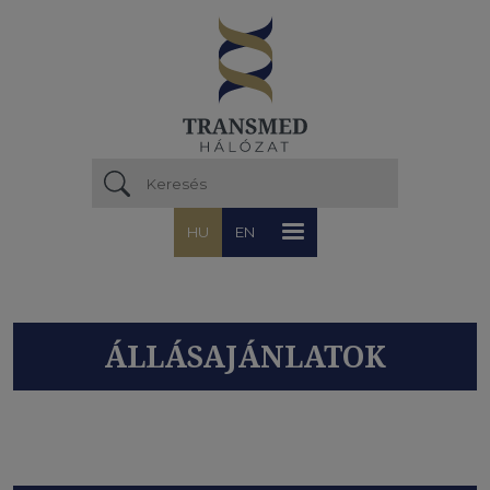
Ugrás a tartalomra
HU
EN
ÁLLÁSAJÁNLATOK