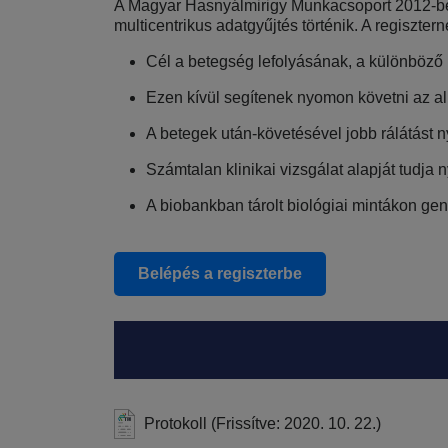
A Magyar Hasnyálmirigy Munkacsoport 2012-ben 
multicentrikus adatgyűjtés történik. A regiszter
Cél a betegség lefolyásának, a különböző 
Ezen kívül segítenek nyomon követni az al
A betegek után-követésével jobb rálátást 
Számtalan klinikai vizsgálat alapját tud
A biobankban tárolt biológiai mintákon ge
Belépés a regiszterbe
Protokoll (Frissítve: 2020. 10. 22.)