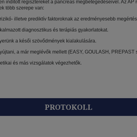
indított regisztereket a pancreas megbetegedéseivel. Az AP re
nek több szerepe van:
rizikó- illetve prediktív faktoroknak az eredményesebb megérté
kalmazott diagnosztikus és terápiás gyakorlatokat.
nyerünk a késői szövődmények kialakulására.
ja nyújtani, a már meglévők mellett (EASY, GOULASH, PREPAST s
netikai és más vizsgálatok végezhetők.
PROTOKOLL