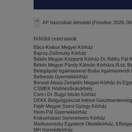
AP használati útmutató (Frissítve: 2026. 06.
Feltöltő centrumok
Bács-Kiskun Megyei Kórház
Bajcsy-Zsilinszky Kórház
Békés Megyei Központi Kórház Dr. Réthy Pál K
Békés Megyei Pándy Kálmán Kórháza III.sz. Be
Betegápoló Irgalmasrend Budai Irgalmasrendi
Bethesda Gyermekkórház
Borsod-Abaúj-Zemplén Megyei Kórház és Egye
CSMEK Hódmezővásárhely
Csm-i Dr. Bugyi István Kórház
DEKK Belgyógyászati Intézet Gasztroenterológ
Fejér Megyei Szent György Kórház
Heim Pál Gyermekkórház
Kiskunhalasi Semmelweis Kórház
Markusovszky Egyetemi Oktatókórház, II.Belgyó
MH Honvédkórház