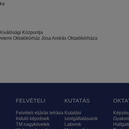
ika
iválósági Központja
etemi Oktatókórház Jósa András Oktatókórháza
FELVÉTELI
KUTATÁS
OKTA
Felvételi eljárás leírása
Kutatási
Képzés
Induló képzések
szolgáltatásaink
Gyakori
TM nagykövetek
Laborok
Hallgat