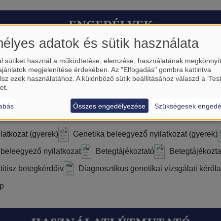
ENGEDÉLYEK
élyes adatok és sütik használata
TUKEB engedély
NNK etikai engedély
Kutatási terv (Fri
l sütiket használ a működtetése, elemzése, használatának megkönnyí
ajánlatok megjelenítése érdekében. Az "Elfogadás" gombra kattintva
lsz ezek használatához. A különböző sütik beállításához válaszd a ’Tes
et.
ŰRLAPOK
abás
Összes engedélyezése
Szükségesek engedé
latkozat (gyerek)
Genetika beleegyező nyilatkozat (gyerek)
 beleegyező nyilatkozat
Betegtájékoztató
Betegtájékozta
titisz betegkérdőív
Diagnosztikus genetikai vizsgálati kéről
ap