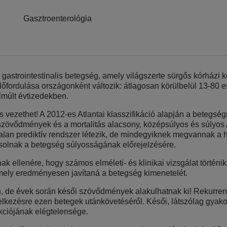
Gasztroenterológia
 gastrointestinalis betegség, amely világszerte sürgős kórházi 
előfordulása országonként változik: átlagosan körülbelül 13-80 
lmúlt évtizedekben.
 vezethet! A 2012-es Atlantai klasszifikáció alapján a betegsé
 szövődmények és a mortalitás alacsony, középsúlyos és súly
alan prediktív rendszer létezik, de mindegyiknek megvannak a h
solnak a betegség súlyosságának előrejelzésére.
ak ellenére, hogy számos elméleti- és klinikai vizsgálat törté
amely eredményesen javítaná a betegség kimenetelét.
, de évek során késői szövődmények alakulhatnak ki! Rekurrens
elkezésre ezen betegek utánkövetéséről. Késői, látszólag gyakor
kciójának elégtelensége.