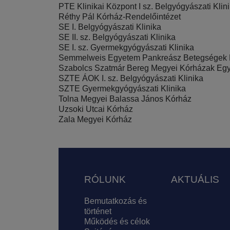
PTE Klinikai Központ I sz. Belgyógyászati Klin
Réthy Pál Kórház-Rendelőintézet
SE I. Belgyógyászati Klinika
SE II. sz. Belgyógyászati Klinika
SE I. sz. Gyermekgyógyászati Klinika
Semmelweis Egyetem Pankreász Betegségek K
Szabolcs Szatmár Bereg Megyei Kórházak Egy
SZTE ÁOK I. sz. Belgyógyászati Klinika
SZTE Gyermekgyógyászati Klinika
Tolna Megyei Balassa János Kórház
Uzsoki Utcai Kórház
Zala Megyei Kórház
Lábléc
RÓLUNK
AKTUÁLIS
Bemutatkozás és
történet
Működés és célok