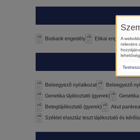
Szem
Biobank engedély
Etikai engedély
A webolda
releváns 
hozzájáru
lehetőség
Testresz
Beleegyező nyilatkozat
Beleegyező nyi
Genetika tájékoztató (gyerek)
Genetika
Betegtájékoztató (gyerek)
Akut pankrea
Széklet elasztáz teszt tájékoztató és kéről