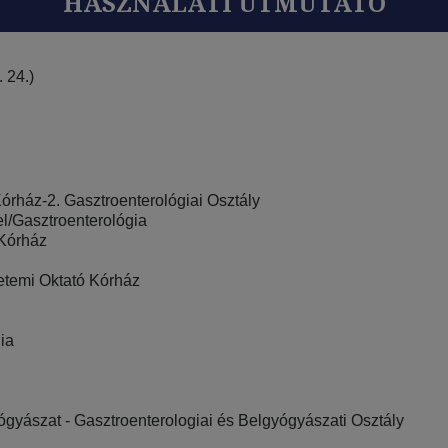
HASZNÁLATI ÚTMUTATÓ
 24.)
órház-2. Gasztroenterológiai Osztály
l/Gasztroenterológia
 Kórház
temi Oktató Kórház
ia
gyászat - Gasztroenterologiai és Belgyógyászati Osztály