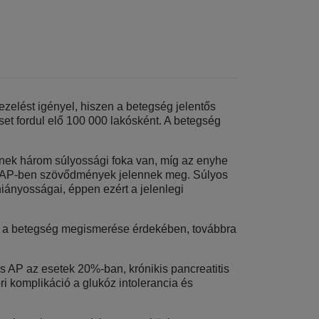
kezelést igényel, hiszen a betegség jelentős
eset fordul elő 100 000 lakósként. A betegség
gnek három súlyossági foka van, míg az enyhe
os AP-ben szövődmények jelennek meg. Súlyos
iányosságai, éppen ezért a jelenlegi
nik a betegség megismerése érdekében, továbbra
 AP az esetek 20%-ban, krónikis pancreatitis
i komplikáció a glukóz intolerancia és