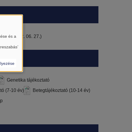
ssítve: 2022. 06. 27.)
tése és a
treszabás’
lyezése
Genetika tájékoztató
tó (7-10 év)
Betegtájékoztató (10-14 év)
ap