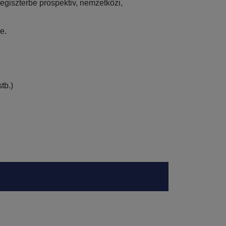
giszterbe prospektiv, nemzetközi,
se.
tb.)