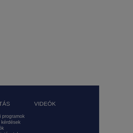
TÁS
VIDEÓK
i programok
 kérdések
ók