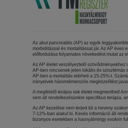
Az akut pancreatitis (AP) az egyik leggyakoribb
morbiditással és mortalitással jár. Az AP éves 
előfordulása folyamatos növekedést mutat az e
Az AP életet veszélyeztető szövődményekhez is
AP-ben nincsenek jelen lokális és szisztémás
AP-ben a mortalitás elérheti a 15-25%-t. Számt
irányelvek háromdimenziós megközelítést java
A megfelelő terápia sok életet megmenthet! Ann
sem áll rendelkezésünkre specifikus terápia, 
Az AP kezelése nem terjed túl a heveny szakon
7-12%-ban alakul ki. Kevés információ áll rend
bizonyos esetekben a hasnyálmirigy exokrin fu