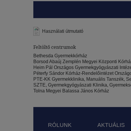
Használati útmutató
Feltöltő centrumok
Bethesda Gyermekkórház
Borsod Abaúj Zemplén Megyei Központi Kórház
Heim Pál Országos Gyermekgyógyászati Intézet
Péterfy Sándor Kórház-Rendelőintézet Országo
PTE-KK Gyermekklinika, Manuális Tanszék, Se
SZTE, Gyermekgyógyászati Klinika, Gyermekse
Tolna Megyei Balassa János Kórház
Lábléc
RÓLUNK
AKTUÁLIS