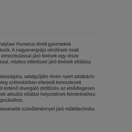
ondylaer Humerus törött gyermekek
tozik. A nagyenergiájú sérülések miatt
 elmozdulással járó törések egy része
l, rotatios eltéréssel járó törések ellátása
atosságára, adatgyűjtés révén nyert adatbázis
enleg széleskörben elterjedt keresztezett
l történő divergáló dróttűzés az elsődlegesen
ek aktuális ellátási helyzetének felméréséhez,
olgozásához.
egkevesebb szövődménnyel járó műtéttechnika