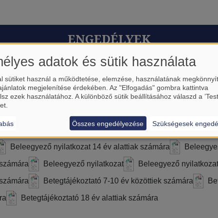
ENGEDÉLYEK
élyes adatok és sütik használata
l sütiket használ a működtetése, elemzése, használatának megkönnyí
ajánlatok megjelenítése érdekében. Az "Elfogadás" gombra kattintva
lsz ezek használatához. A különböző sütik beállításához válaszd a ’Tes
et.
ŰRLAPOK
abás
Összes engedélyezése
Szükségesek engedé
Beleegyező nyilatkozat 14 év alattiak számára
Beleegyez
k számára
Beleegyező nyilatkozat
Beleegyező nyilatkozat
 számára
Betegtájékoztató 7-10 év közöttiek számára
Be
ra
Betegtájékoztató 18 év alattiak számára