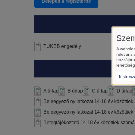
Belépés a regiszterbe
Szem
TUKEB engedély
A webolda
releváns 
hozzájáru
lehetőség
Testresz
A űrlap
B űrlap
C űrlap
D űrlap
Beleegyező nyilatkozat 14-18 év közöttie
Beleegyező nyilatkozat 14-18 év közöttiek
Betegtájékoztató 14-18 év közöttiek számá