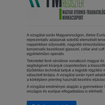
A vizsgálat során Magyarországon, illetve Eu
reprezentatív adatainak sokrétű elemzését terv
napjainkban súlyosabb, nagyobb elmozdulással j
konzervatív kezeléssel gipsszel, collar and cuf
egyértelműen operatív.
Tekintettel fenti sérülésre vonatkozó magyar é
segítségével kívánjuk csoportosítani a klasszifik
tűződrótos technikát tartjuk a legjobb rögzíté
választott terápia. A vizsgálat során nyert ad
a kórképben jelenleg használt kezelési eljárás
A vizsgálat eredményei alapján a gyermekkori
országos és európai elfogadtatása is elérhető.