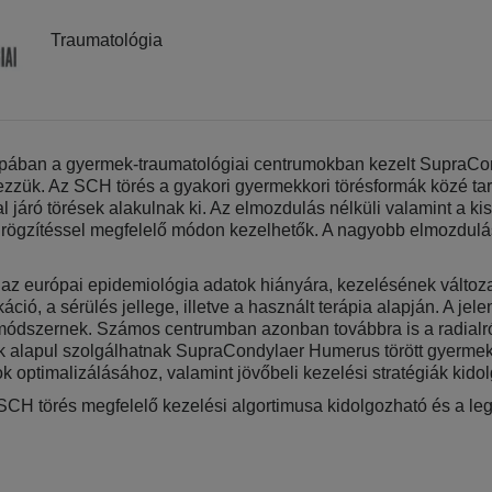
Traumatológia
rópában a gyermek-traumatológiai centrumokban kezelt SupraC
ezzük. Az SCH törés a gyakori gyermekkori törésformák közé tar
áró törések alakulnak ki. Az elmozdulás nélküli valamint a kis
f rögzítéssel megfelelő módon kezelhetők. A nagyobb elmozdulássa
s az európai epidemiológia adatok hiányára, kezelésének változ
áció, a sérülés jellege, illetve a használt terápia alapján. A jel
si módszernek. Számos centrumban azonban továbbra is a radialró
atok alapul szolgálhatnak SupraCondylaer Humerus törött gyermek
ok optimalizálásához, valamint jövőbeli kezelési stratégiák kid
 SCH törés megfelelő kezelési algortimusa kidolgozható és a l