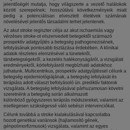
jelentőségét mutatja, hogy világszerte a vezető halálokok
között szerepelnek; hosszútávú következményeik miatt
pedig a potenciálisan elvesztett életévek számának
növelésével jelentős társadalmi terhet jelentenek.
Az akut stroke regiszter célja az akut ischaemiás vagy
vérzéses stroke-ot elszenvedett betegektől származó
prospektív adatgyűjtés a betegség pathogenezisének,
lefolyásának pontosabb tisztázása érdekében. A klinikai
adatok részletes elemzésével a tünetekről,
társbetegségekről, a kezelés hatékonyságáról, a vizsgálati
eredményekről, kórlefolyásról megbízható adatokhoz
juthatunk. Multicentrikus, prospektív adatgyűjtéssel célunk a
betegség epidemiológiájának, a betegség lefolyását és
terápiára adott választ befolyásoló ún. prediktív faktorok
vizsgálata. A betegség lefolyásával párhuzamosan követni
szeretnénk a betegség során alkalmazott
különböző gyógyszeres terápiás módszereket, valamint az
esetlegesen szükségessé váló sebészi intervenciókat.
Célunk továbbá a stroke kialakulásával kapcsolatba
hozott genetikai variánsok (hajlamosító gének,
génpolimorfizmusok) vizsgálata, valamint az egyes