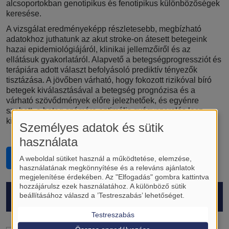
alcsoportokban genotipikus és fenotipikus különbözőségek
keresése.
A vizsgálat eredményeképp részletesebb, megbízható
adatokhoz juthatunk az akut stroke-on átesett betegeink
hazai epidemiológiájáról, klinikai jellemzőiről és az
ellátásuk gyakorlatáról. Alapvető a betegségprogressziót és
terápiára adott választ befolyásoló prediktív tényezők
tisztázása. A jövőben várható, hogy fokozott rizikóval bíró
betegek kiválasztásával a betegség prognózisa és a
várható szövődmények előre jelezhetőek, és egyénre
szabott, a beteg számára optimális gyógyszerelés lesz
kiválasztható.
Személyes adatok és sütik
használata
Belépés a regiszterbe
A weboldal sütiket használ a működtetése, elemzése,
használatának megkönnyítése és a releváns ajánlatok
megjelenítése érdekében. Az "Elfogadás" gombra kattintva
hozzájárulsz ezek használatához. A különböző sütik
PROTOKOLL
beállításához válaszd a ’Testreszabás’ lehetőséget.
Testreszabás