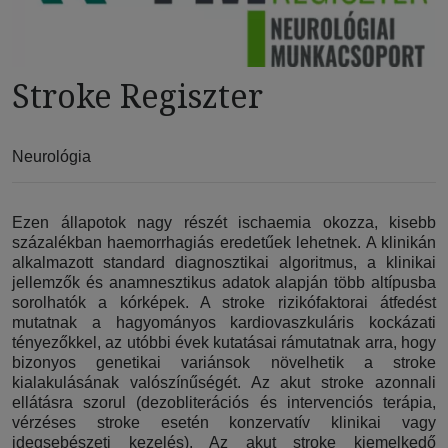
Stroke Regiszter
Neurológia
Ezen állapotok nagy részét ischaemia okozza, kisebb
százalékban haemorrhagiás eredetűek lehetnek. A klinikán
alkalmazott standard diagnosztikai algoritmus, a klinikai
jellemzők és anamnesztikus adatok alapján több altípusba
sorolhatók a kórképek. A stroke rizikófaktorai átfedést
mutatnak a hagyományos kardiovaszkuláris kockázati
tényezőkkel, az utóbbi évek kutatásai rámutatnak arra, hogy
bizonyos genetikai variánsok növelhetik a stroke
kialakulásának valószínűségét. Az akut stroke azonnali
ellátásra szorul (dezobliterációs és intervenciós terápia,
vérzéses stroke esetén konzervatív klinikai vagy
idegsebészeti kezelés). Az akut stroke kiemelkedő