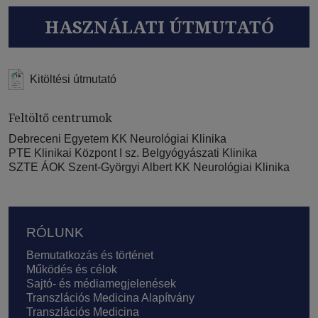
HASZNÁLATI ÚTMUTATÓ
Kitöltési útmutató
Feltöltő centrumok
Debreceni Egyetem KK Neurológiai Klinika
PTE Klinikai Központ I sz. Belgyógyászati Klinika
SZTE ÁOK Szent-Györgyi Albert KK Neurológiai Klinika
Lábléc
RÓLUNK
Bemutatkozás és történet
Működés és célok
Sajtó- és médiamegjelenések
Transzlációs Medicina Alapítvány
Transzlációs Medicina