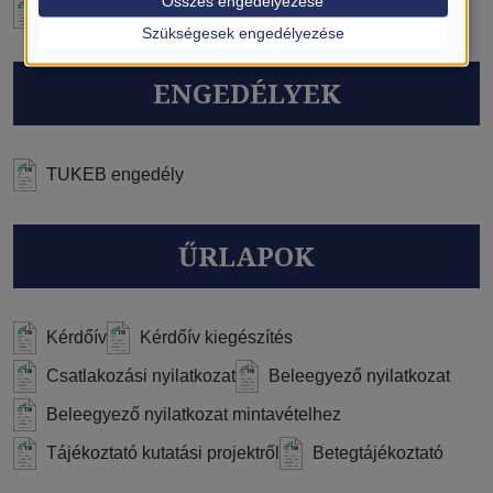
Összes engedélyezése
Protokoll
Szükségesek engedélyezése
ENGEDÉLYEK
TUKEB engedély
ŰRLAPOK
Kérdőív
Kérdőív kiegészítés
Csatlakozási nyilatkozat
Beleegyező nyilatkozat
Beleegyező nyilatkozat mintavételhez
Tájékoztató kutatási projektről
Betegtájékoztató