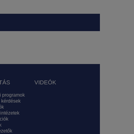
TÁS
VIDEÓK
i programok
 kérdések
ók
 intézetek
ciók
k
zetők