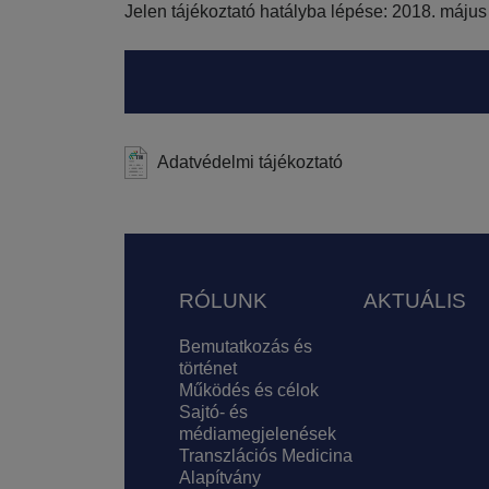
Jelen tájékoztató hatályba lépése: 2018. május
Adatvédelmi tájékoztató
Lábléc
RÓLUNK
AKTUÁLIS
Bemutatkozás és
történet
Működés és célok
Sajtó- és
médiamegjelenések
Transzlációs Medicina
Alapítvány