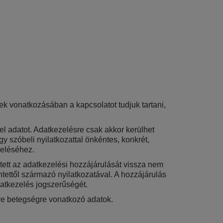
 vonatkozásában a kapcsolatot tudjuk tartani,
zel adatot. Adatkezelésre csak akkor kerülhet
agy szóbeli nyilatkozattal önkéntes, konkrét,
zeléséhez.
tett az adatkezelési hozzájárulását vissza nem
intettől származó nyilatkozatával. A hozzájárulás
datkezelés jogszerűségét.
etve betegségre vonatkozó adatok.