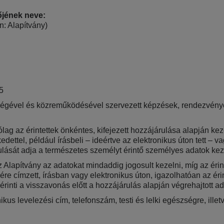
őjének neve:
n: Alapítvány)
5
égével és közreműködésével szervezett képzések, rendezvények
lag az érintettek önkéntes, kifejezett hozzájárulása alapján ke
dettel, például írásbeli – ideértve az elektronikus úton tett – v
ulását adja a természetes személyt érintő személyes adatok ke
 Alapítvány az adatokat mindaddig jogosult kezelni, míg az érin
zére címzett, írásban vagy elektronikus úton, igazolhatóan az ér
inti a visszavonás előtt a hozzájárulás alapján végrehajtott a
ikus levelezési cím, telefonszám, testi és lelki egészségre, ill