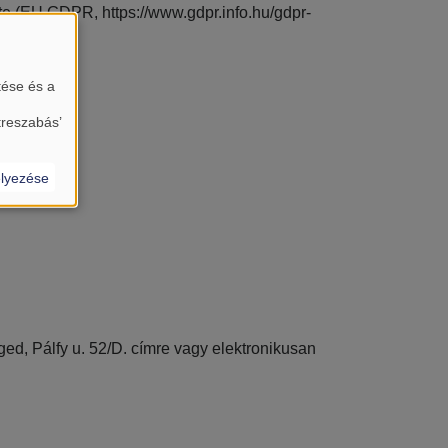
te (EU GDPR, https://www.gdpr.info.hu/gdpr-
pcsolatban:
tése és a
treszabás’
lyezése
ed, Pálfy u. 52/D. címre vagy elektronikusan