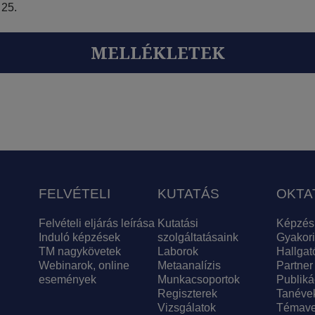
 25.
MELLÉKLETEK
FELVÉTELI
KUTATÁS
OKTA
Felvételi eljárás leírása
Kutatási
Képzés
Induló képzések
szolgáltatásaink
Gyakori
TM nagykövetek
Laborok
Hallgat
Webinarok, online
Metaanalízis
Partner
események
Munkacsoportok
Publiká
Regiszterek
Tanéve
Vizsgálatok
Témave