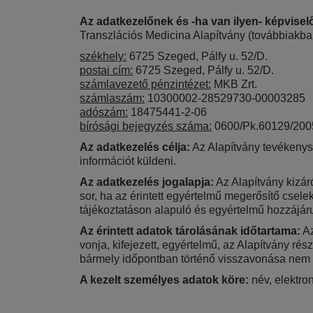
Az adatkezelőnek és -ha van ilyen- képvisel
Transzlációs Medicina Alapítvány (továbbiakba
székhely:
6725 Szeged, Pálfy u. 52/D.
postai cím:
6725 Szeged, Pálfy u. 52/D.
számlavezető pénzintézet:
MKB Zrt.
számlaszám:
10300002-28529730-00003285
adószám:
18475441-2-06
bírósági bejegyzés száma:
0600/Pk.60129/200
Az adatkezelés célja:
Az Alapítvány tevékenys
információt küldeni.
Az adatkezelés jogalapja:
Az Alapítvány kizáró
sor, ha az érintett egyértelmű megerősítő cseleke
tájékoztatáson alapuló és egyértelmű hozzájár
Az érintett adatok tárolásának időtartama:
Az
vonja, kifejezett, egyértelmű, az Alapítvány rés
bármely időpontban történő visszavonása nem ér
A kezelt személyes adatok köre:
név, elektron