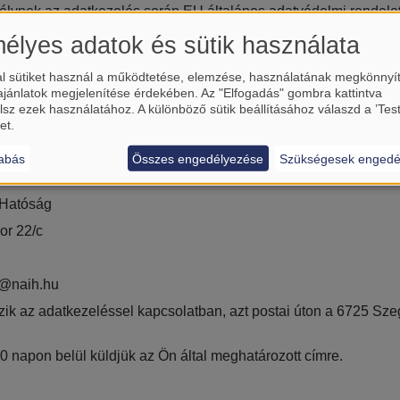
élynek az adatkezelés során EU általános adatvédelmi rendele
alábbi jogokkal rendelkezik személyes adatainak kezelésével ka
élyes adatok és sütik használata
koztatáshoz való jog
 jog
l sütiket használ a működtetése, elemzése, használatának megkönnyí
hez való jog
ajánlatok megjelenítése érdekében. Az "Elfogadás" gombra kattintva
aló jog
lsz ezek használatához. A különböző sütik beállításához válaszd a ’Tes
et.
s korlátozásához való jog
hatósághoz való jog
abás
Összes engedélyezése
Szükségesek engedé
etőségek valamelyikén:
 Hatóság
or 22/c
at@naih.hu
k az adatkezeléssel kapcsolatban, azt postai úton a 6725 Szeg
0 napon belül küldjük az Ön által meghatározott címre.