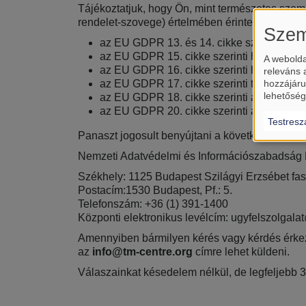
Tájékoztatjuk, hogy Ön, mint természetes szem
rendelet-szovege) értelmében érintettként az 
Szem
az EU GDPR 13. és 14. cikke szerinti tájé
az EU GDPR 15. cikke szerinti hozzáférési
A webolda
az EU GDPR 16. cikke szerinti helyesbítés
releváns 
az EU GDPR 17. cikke szerinti törléshez v
hozzájáru
lehetőség
az EU GDPR 18. cikke szerinti adatkezelé
az EU GDPR 20. cikke szerinti adathordoz
Testresz
Panaszt jogosult benyújtani a következő elérh
Nemzeti Adatvédelmi és Információszabadság
Székhely: 1125 Budapest Szilágyi Erzsébet fas
Postacím:1530 Budapest, Pf.: 5.
Telefonszám: +36 (1) 391-1400
Központi elektronikus levélcím: ugyfelszolgal
Amennyiben bármilyen kérés vagy kérdés érkezi
az
info@tm-centre.org
címre lehet küldeni.
Válaszainkat késedelem nélkül, de legfeljebb 3