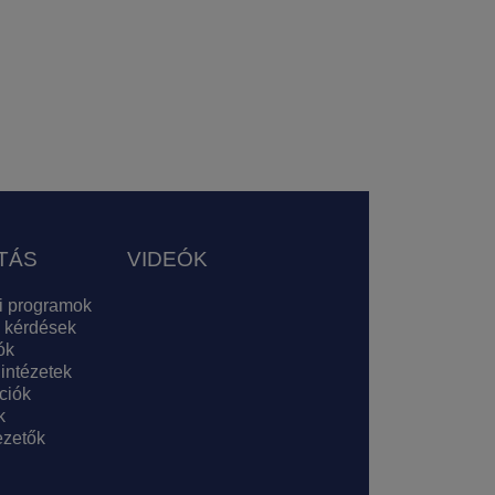
TÁS
VIDEÓK
i programok
 kérdések
ók
 intézetek
ciók
k
zetők