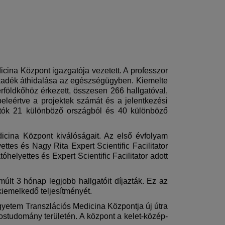
icina Központ igazgatója vezetett. A professzor
akadék áthidalása az egészségügyben. Kiemelte
rföldkőhöz érkezett, összesen 266 hallgatóval,
beleértve a projektek számát és a jelentkezési
gatók 21 különböző országból és 40 különböző
icina Központ kiválóságait. Az első évfolyam
ettes és Nagy Rita Expert Scientific Facilitator
elyettes és Expert Scientific Facilitator adott
últ 3 hónap legjobb hallgatóit díjazták. Ez az
kiemelkedő teljesítményét.
Egyetem Transzlációs Medicina Központja új útra
vostudomány területén. A központ a kelet-közép-