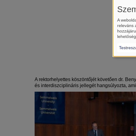
Szem
A webolda
releváns 
hozzájáru
lehetőség
Testresz
A rektorhelyettes köszöntőjét követően dr. Be
és interdiszciplináris jellegét hangsúlyozta, ami