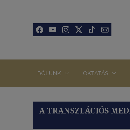
Ugrás a tartalomra
Social
RÓLUNK
OKTATÁS
A TRANSZLÁCIÓS MED