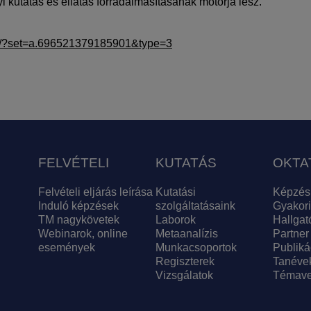
i kutatás és ellátás forradalmasításának motorja lesz.
et/?set=a.696521379185901&type=3
FELVÉTELI
KUTATÁS
OKTA
Felvételi eljárás leírása
Kutatási
Képzés
Induló képzések
szolgáltatásaink
Gyakori
TM nagykövetek
Laborok
Hallgat
Webinarok, online
Metaanalízis
Partner
események
Munkacsoportok
Publiká
Regiszterek
Tanéve
Vizsgálatok
Témave