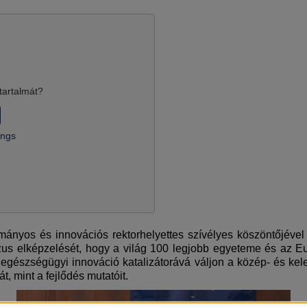
tartalmát?
ings
mányos és innovációs rektorhelyettes szívélyes köszöntőjéve
 elképzelését, hogy a világ 100 legjobb egyeteme és az Eu
egészségügyi innováció katalizátorává váljon a közép- és kel
t, mint a fejlődés mutatóit.