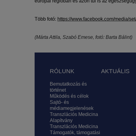
európai régióban és azon túl is az egészségügy
Több fotó:
https://www.facebook.com/media/s
(Márta Attila, Szabó Emese, fotó: Barta Bálint)
Lábléc
RÓLUNK
AKTUÁLIS
Bemutatkozás és
történet
Működés és célok
Sajtó- és
médiamegjelenések
Transzlációs Medicina
Alapítvány
Transzlációs Medicina
Támogatók, támogatási