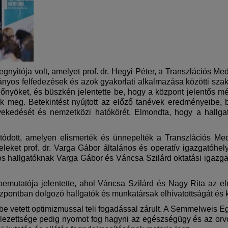
yitója volt, amelyet prof. dr. Hegyi Péter, a Transzlációs Med
mányos felfedezések és azok gyakorlati alkalmazása közötti sz
lőnyöket, és büszkén jelentette be, hogy a központ jelentős mé
ék meg. Betekintést nyújtott az előző tanévek eredményeibe, 
övekedését és nemzetközi hatókörét. Elmondta, hogy a hall
ódott, amelyen elismerték és ünnepelték a Transzlációs Med
veleket prof. dr. Varga Gábor általános és operatív igazgatóhely
s hallgatóknak Varga Gábor és Váncsa Szilárd oktatási igazgatóh
mutatója jelentette, ahol Váncsa Szilárd és Nagy Rita az elm
zpontban dolgozó hallgatók és munkatársak elhivatottságát és 
be vetett optimizmussal teli fogadással zárult. A Semmelweis 
ötelezettsége pedig nyomot fog hagyni az egészségügy és az or