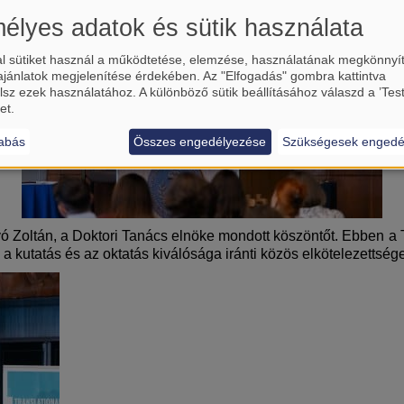
élyes adatok és sütik használata
l sütiket használ a működtetése, elemzése, használatának megkönnyí
ajánlatok megjelenítése érdekében. Az "Elfogadás" gombra kattintva
lsz ezek használatához. A különböző sütik beállításához válaszd a ’Tes
et.
abás
Összes engedélyezése
Szükségesek engedé
nyó Zoltán, a Doktori Tanács elnöke mondott köszöntőt. Ebben 
 a kutatás és az oktatás kiválósága iránti közös elkötelezettsége