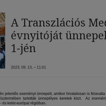
A Transzlációs Me
évnyitóját ünnepe
1-jén
2023. 09. 13. – 11:01
jelentős eseményt ünnepelt, amikor hivatalosan is felavatta 
ísztermében tartották ünnepélyes keretek közt. Az esemény 
p- és kelet-európai régióban.