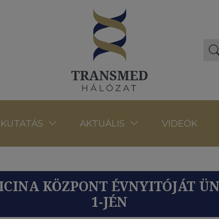
VIDEÓK
KUTATÁS
AKTUÁLIS
ICINA KÖZPONT ÉVNYITÓJÁT Ü
1-JÉN