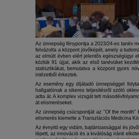
Az ünnepség fénypontja a 2023/24-es tanév megn
felvázolta a központ jövőképét, amely a tudo
az elmúlt évben elért jelentős egészségügyi e
köztük 91 újjal, akik az első tanévüket kezdt
statisztikákat, bemutatva a központ gyors n
intézetből érkeztek.
Az esemény egy díjátadó ünnepséggel folytat
hallgatóinak a sikeres teljesítésről szóló okle
adta át. A komplex vizsgát tett másodévfolyamo
át elismeréseket.
Az ünnepség csúcspontját az "Of the month" be
elismerés kiemelte a Transzlációs Medicina Kö
Az évnyitó egy vidám, bajtársiassággal és jövő
lépett, az innováció és a kiválóság iránti elk