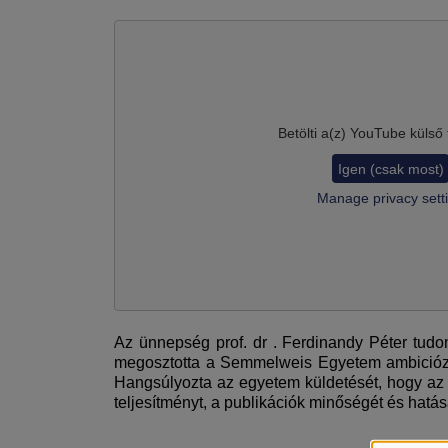
Betölti a(z)
YouTube
külső 
Igen (csak most)
Manage privacy sett
Az ünnepség prof. dr . Ferdinandy Péter tudo
megosztotta a Semmelweis Egyetem ambiciózus
Hangsúlyozta az egyetem küldetését, hogy az 
teljesítményt, a publikációk minőségét és hatásá