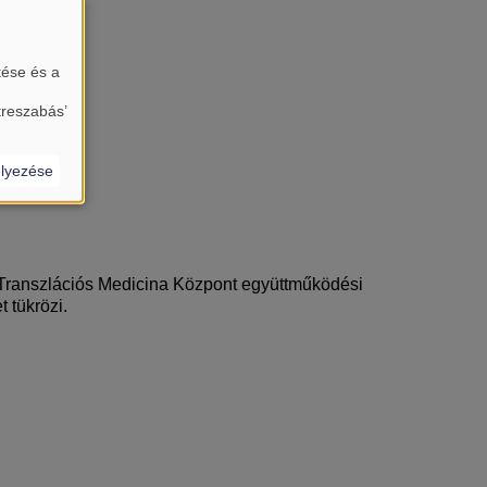
tése és a
treszabás’
lyezése
a Transzlációs Medicina Központ együttműködési
t tükrözi.