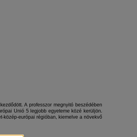
l kezdődött. A professzor megnyitó beszédében
rópai Unió 5 legjobb egyeteme közé kerüljön.
et-közép-európai régióban, kiemelve a növekvő