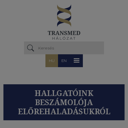
Ugrás a tartalomra
HU
EN
HALLGATÓINK
BESZÁMOLÓJA
ELŐREHALADÁSUKRÓL