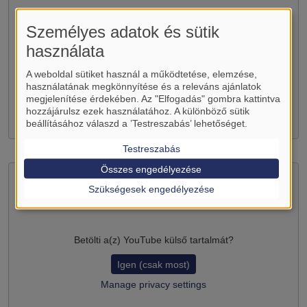
Betölti a(z)
YouTube
külső tartalmát?
Személyes adatok és sütik
Igen (csak most)
használata
Manage privacy settings
A weboldal sütiket használ a működtetése, elemzése,
használatának megkönnyítése és a releváns ajánlatok
megjelenítése érdekében. Az "Elfogadás" gombra kattintva
hozzájárulsz ezek használatához. A különböző sütik
beállításához válaszd a ’Testreszabás’ lehetőséget.
Testreszabás
Összes engedélyezése
Szükségesek engedélyezése
Betölti a(z)
YouTube
külső tartalmát?
Igen (csak most)
Manage privacy settings