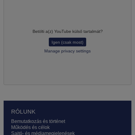
Betölti a(z)
YouTube
külső tartalmát?
Igen (csak most)
Manage privacy settings
Lábléc
RÓLUNK
Bemutatkozás és történet
Működés és célok
Sajtó- és médiamegjelenések