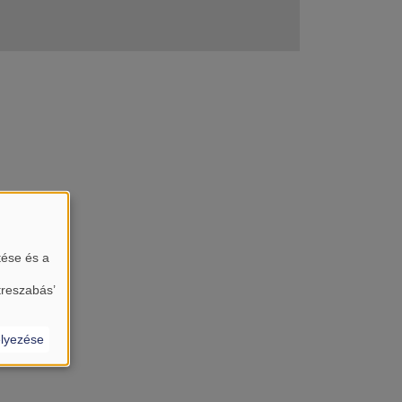
tése és a
treszabás’
lyezése