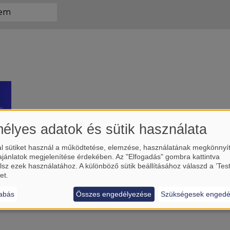
élyes adatok és sütik használata
l sütiket használ a működtetése, elemzése, használatának megkönnyí
ajánlatok megjelenítése érdekében. Az "Elfogadás" gombra kattintva
lsz ezek használatához. A különböző sütik beállításához válaszd a ’Tes
et.
abás
Összes engedélyezése
Szükségesek engedé