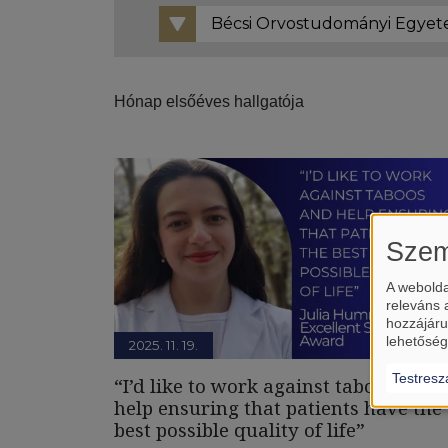
Hónap elsőéves hallgatója
Szem
A webolda
releváns 
hozzájáru
lehetőség
2025. 11. 19.
Testresz
“I’d like to work against taboos and
help ensuring that patients have the
best possible quality of life”