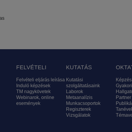
has
FELVÉTELI
KUTATÁS
OKTA
Felvételi eljárás leírása
Kutatási
Képzés
Induló képzések
szolgáltatásaink
Gyakori
TM nagykövetek
Laborok
Hallgat
Webinarok, online
Metaanalízis
Partner
események
Munkacsoportok
Publiká
Regiszterek
Tanéve
Vizsgálatok
Témave