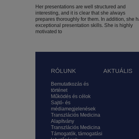
Her presentations are well structured and
interesting, and it is clear that she always
prepares thoroughly for them. In addition, she 
exceptional presentation skills. She is highly
motivated to
Lábléc
RÓLUNK
AKTUÁLIS
Bemutatkozás és
történet
Működés és célok
Sajtó- és
médiamegjelenések
Transzlációs Medicina
Alapítvány
Transzlációs Medicina
Támogatók, támogatási