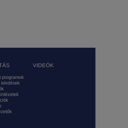
TÁS
VIDEÓK
i programok
 kérdések
ók
 intézetek
ciók
k
zetők