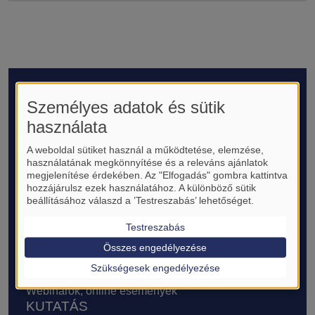
Lábléc
RÓLUNK
Személyes adatok és sütik
Bemutatkozás és történet
használata
Működés és célok
Sajtó- és médiamegjelenések
A weboldal sütiket használ a működtetése, elemzése,
Transzlációs Medicina Alapítvány
használatának megkönnyítése és a releváns ajánlatok
Transzlációs Medicina
megjelenítése érdekében. Az "Elfogadás" gombra kattintva
Támogatók, támogatási lehetőségek
hozzájárulsz ezek használatához. A különböző sütik
AKTUÁLIS
beállításához válaszd a ’Testreszabás’ lehetőséget.
FELVÉTELI
Testreszabás
Összes engedélyezése
Felvételi eljárás leírása
Induló képzések
Szükségesek engedélyezése
TM nagykövetek
Webinarok, online események
KUTATÁS