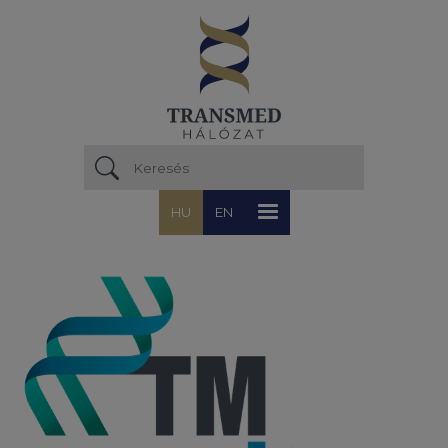
Ugrás a tartalomra
HU
EN