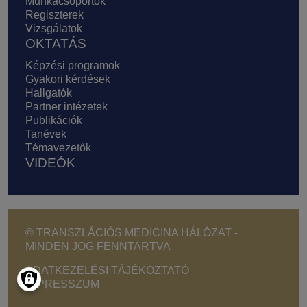
Munkacsoportok
Regiszterek
Vizsgálatok
OKTATÁS
Képzési programok
Gyakori kérdések
Hallgatók
Partner intézetek
Publikációk
Tanévek
Témavezetők
VIDEÓK
© TRANSZLÁCIÓS MEDICINA HÁLÓZAT -
MINDEN JOG FENNTARTVA
Footer - Copyright menu
ADATKEZELÉSI TÁJÉKOZTATÓ
IMPRESSZUM