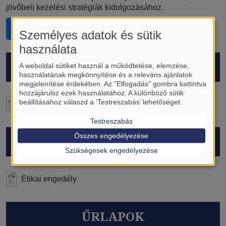
jövőbeli kezelési stratégiák kidolgozásához.
Belépés a regiszterbe
Személyes adatok és sütik
használata
PROTOKOLL
A weboldal sütiket használ a működtetése, elemzése,
használatának megkönnyítése és a releváns ajánlatok
megjelenítése érdekében. Az "Elfogadás" gombra kattintva
hozzájárulsz ezek használatához. A különböző sütik
beállításához válaszd a ’Testreszabás’ lehetőséget.
RAFFLE Protokoll
Testreszabás
Összes engedélyezése
ENGEDÉLYEK
Szükségesek engedélyezése
Etikai engedély
ŰRLAPOK