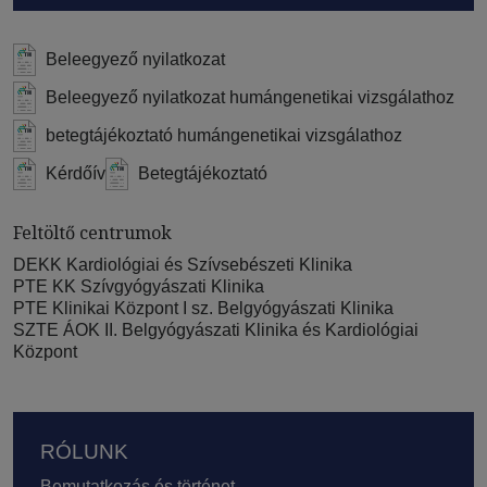
Beleegyező nyilatkozat
Beleegyező nyilatkozat humángenetikai vizsgálathoz
betegtájékoztató humángenetikai vizsgálathoz
Kérdőív
Betegtájékoztató
Feltöltő centrumok
DEKK Kardiológiai és Szívsebészeti Klinika
PTE KK Szívgyógyászati Klinika
PTE Klinikai Központ I sz. Belgyógyászati Klinika
SZTE ÁOK II. Belgyógyászati Klinika és Kardiológiai
Központ
Lábléc
RÓLUNK
Bemutatkozás és történet