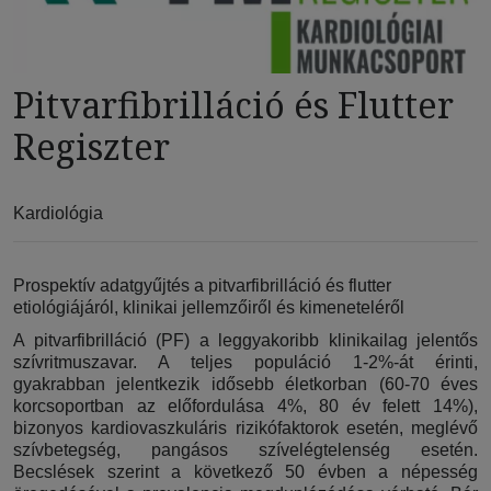
Pitvarfibrilláció és Flutter
Regiszter
Kardiológia
Prospektív adatgyűjtés a pitvarfibrilláció és flutter
etiológiájáról, klinikai jellemzőiről és kimeneteléről
A pitvarfibrilláció (PF) a leggyakoribb klinikailag jelentős
szívritmuszavar. A teljes populáció 1-2%-át érinti,
gyakrabban jelentkezik idősebb életkorban (60-70 éves
korcsoportban az előfordulása 4%, 80 év felett 14%),
bizonyos kardiovaszkuláris rizikófaktorok esetén, meglévő
szívbetegség, pangásos szívelégtelenség esetén.
Becslések szerint a következő 50 évben a népesség