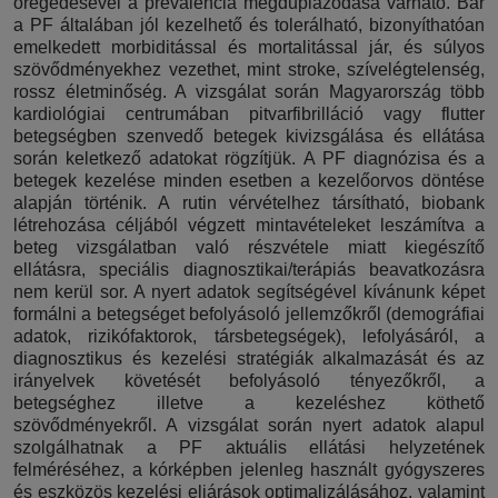
öregedésével a prevalencia megduplázódása várható. Bár
a PF általában jól kezelhető és tolerálható, bizonyíthatóan
emelkedett morbiditással és mortalitással jár, és súlyos
szövődményekhez vezethet, mint stroke, szívelégtelenség,
rossz életminőség. A vizsgálat során Magyarország több
kardiológiai centrumában pitvarfibrilláció vagy flutter
betegségben szenvedő betegek kivizsgálása és ellátása
során keletkező adatokat rögzítjük. A PF diagnózisa és a
betegek kezelése minden esetben a kezelőorvos döntése
alapján történik. A rutin vérvételhez társítható, biobank
létrehozása céljából végzett mintavételeket leszámítva a
beteg vizsgálatban való részvétele miatt kiegészítő
ellátásra, speciális diagnosztikai/terápiás beavatkozásra
nem kerül sor. A nyert adatok segítségével kívánunk képet
formálni a betegséget befolyásoló jellemzőkről (demográfiai
adatok, rizikófaktorok, társbetegségek), lefolyásáról, a
diagnosztikus és kezelési stratégiák alkalmazását és az
irányelvek követését befolyásoló tényezőkről, a
betegséghez illetve a kezeléshez köthető
szövődményekről. A vizsgálat során nyert adatok alapul
szolgálhatnak a PF aktuális ellátási helyzetének
felméréséhez, a kórképben jelenleg használt gyógyszeres
és eszközös kezelési eljárások optimalizálásához, valamint