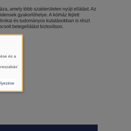
za, amely több szakterületen nyújt ellátást. Az
densek gyakorlóhelye. A kórház fejlett
 klinikai és tudományos kutatásokban is részt
solt betegellátást biztosítson.
tése és a
treszabás’
lyezése