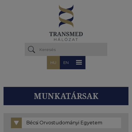
Ugrás a tartalomra
HU
EN
MUNKATÁRSAK