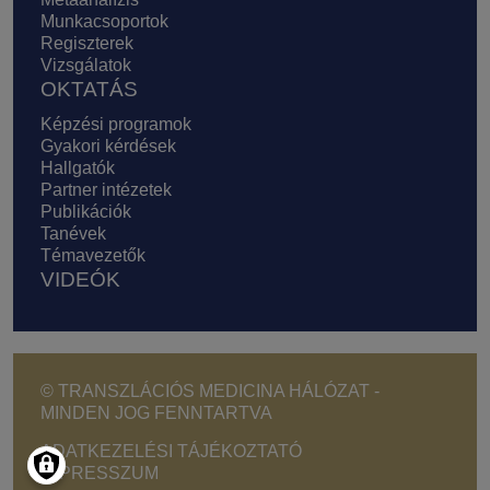
Munkacsoportok
Regiszterek
Vizsgálatok
OKTATÁS
Képzési programok
Gyakori kérdések
Hallgatók
Partner intézetek
Publikációk
Tanévek
Témavezetők
VIDEÓK
© TRANSZLÁCIÓS MEDICINA HÁLÓZAT -
MINDEN JOG FENNTARTVA
Footer - Copyright menu
ADATKEZELÉSI TÁJÉKOZTATÓ
IMPRESSZUM