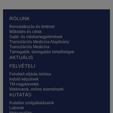
Lábléc
RÓLUNK
Bemutatkozás és történet
Működés és célok
Sajtó- és médiamegjelenések
Transzlációs Medicina Alapítvány
Transzlációs Medicina
Támogatók, támogatási lehetőségek
AKTUÁLIS
FELVÉTELI
Felvételi eljárás leírása
Induló képzések
TM nagykövetek
Webinarok, online események
KUTATÁS
Kutatási szolgáltatásaink
Laborok
Metaanalízis