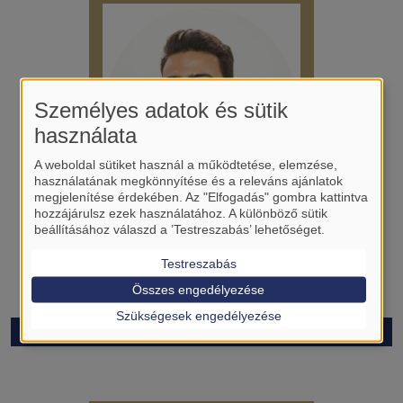
Személyes adatok és sütik
használata
A weboldal sütiket használ a működtetése, elemzése,
használatának megkönnyítése és a releváns ajánlatok
megjelenítése érdekében. Az "Elfogadás" gombra kattintva
hozzájárulsz ezek használatához. A különböző sütik
beállításához válaszd a ’Testreszabás’ lehetőséget.
Obeidat Mahmoud
SMS
Testreszabás
Összes engedélyezése
Bécsi Egyetem
Szükségesek engedélyezése
mahmoud.obeidat@semmelweis.hu