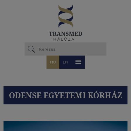
Ugrás a tartalomra
HU
EN
ODENSE EGYETEMI KÓRHÁZ