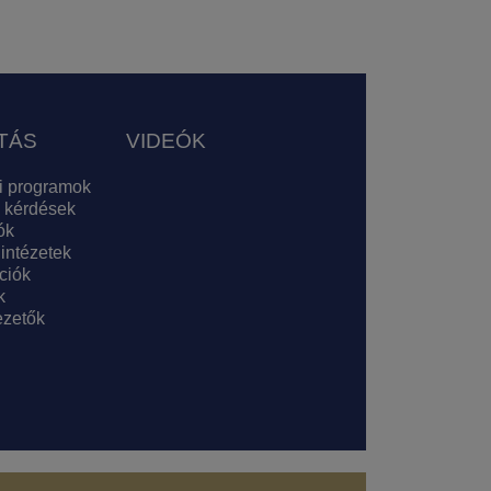
TÁS
VIDEÓK
i programok
 kérdések
ók
 intézetek
ciók
k
zetők