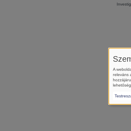
Investi
Szem
A webolda
releváns 
hozzájáru
lehetőség
Testresz