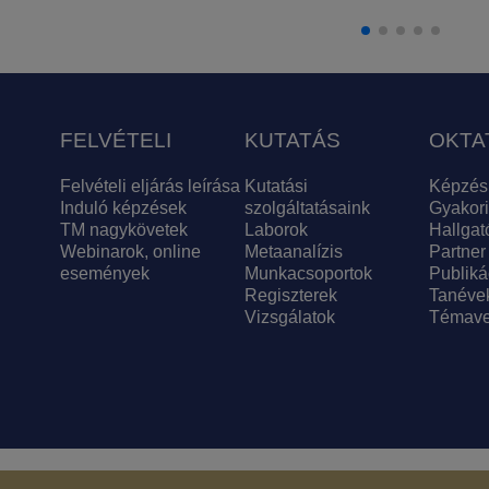
FELVÉTELI
KUTATÁS
OKTA
Felvételi eljárás leírása
Kutatási
Képzés
Induló képzések
szolgáltatásaink
Gyakori
TM nagykövetek
Laborok
Hallgat
Webinarok, online
Metaanalízis
Partner
események
Munkacsoportok
Publiká
Regiszterek
Tanéve
Vizsgálatok
Témave