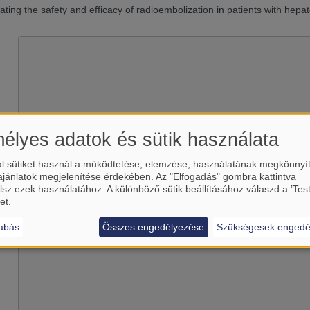
gating the safety and efficacy of radioembolization in patients with hep
élyes adatok és sütik használata
l sütiket használ a működtetése, elemzése, használatának megkönnyí
Betölti a(z)
YouTube
külső tart
ajánlatok megjelenítése érdekében. Az "Elfogadás" gombra kattintva
lsz ezek használatához. A különböző sütik beállításához válaszd a ’Tes
Igen (csak most)
et.
Manage privacy settings
abás
Összes engedélyezése
Szükségesek engedé