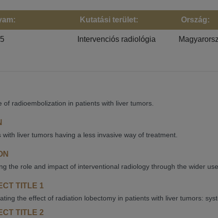
yam:
Kutatási terület:
Ország:
25
Intervenciós radiológia
Magyarors
 of radioembolization in patients with liver tumors.
N
s with liver tumors having a less invasive way of treatment.
ON
ng the role and impact of interventional radiology through the wider use
CT TITLE 1
gating the effect of radiation lobectomy in patients with liver tumors: s
CT TITLE 2