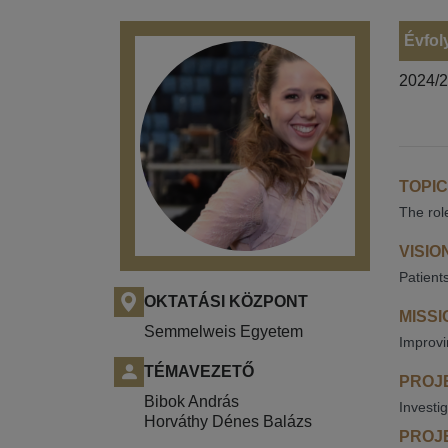
Évfol
2024/
TOPIC
The role
VISIO
Patient
OKTATÁSI KÖZPONT
MISSI
Semmelweis Egyetem
Improvi
TÉMAVEZETŐ
PROJE
Bibok András
Investi
Horváthy Dénes Balázs
PROJE