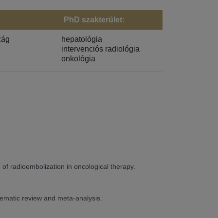
PhD szakterület:
zág
hepatológia
intervenciós radiológia
onkológia
 of radioembolization in oncological therapy.
ystematic review and meta-analysis.