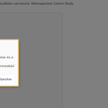
atocellular carcinoma: Retrospective Cohort Study.
tése és a
almát?
treszabás’
lyezése