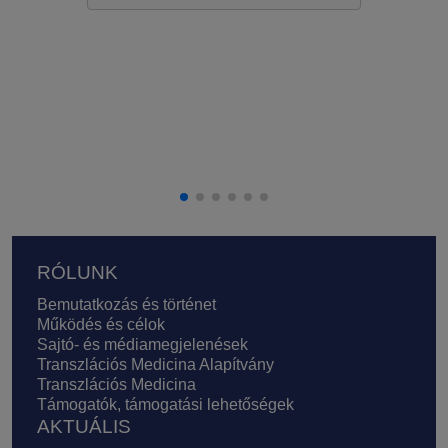
Lábléc
RÓLUNK
Bemutatkozás és történet
Működés és célok
Sajtó- és médiamegjelenések
Transzlációs Medicina Alapítvány
Transzlációs Medicina
Támogatók, támogatási lehetőségek
AKTUÁLIS