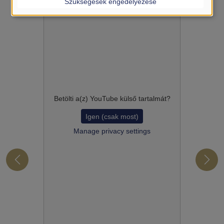
Szükségesek engedélyezése
Betölti a(z)
YouTube
külső tartalmát?
Igen (csak most)
Manage privacy settings