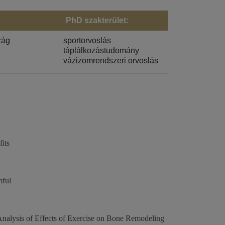
PhD szakterület:
zág
sportorvoslás
táplálkozástudomány
vázizomrendszeri orvoslás
fits
mful
Analysis of Effects of Exercise on Bone Remodeling