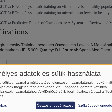
ers
CT 2:
Effect of systematic training on vitamin levels in healthy popul
CT 3:
Effect of systematic training on microelement levels in healthy 
s
CT 4:
Predictive Factors of Osteoporosis: A Systematic Review and M
lications
gh-Intensity Training Increases Osteocalcin Levels: A Meta-Ana
biomarkers
-
IF:
5.900,
Quality:
D1,
Journal:
Sports Med Open
élyes adatok és sütik használata
l sütiket használ a működtetése, elemzése, használatának megkönnyí
ajánlatok megjelenítése érdekében. Az "Elfogadás" gombra kattintva
lsz ezek használatához. A különböző sütik beállításához válaszd a ’Tes
et.
abás
Összes engedélyezése
Szükségesek engedé
Betölti a(z)
YouTube
külső tart