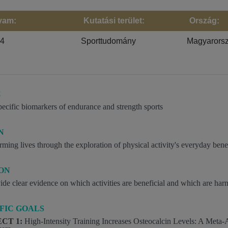
yam:
Kutatási terület:
Ország:
24
Sporttudomány
Magyarors
C
pecific biomarkers of endurance and strength sports
N
rming lives through the exploration of physical activity's everyday bene
ION
ide clear evidence on which activities are beneficial and which are har
FIC GOALS
CT 1:
High-Intensity Training Increases Osteocalcin Levels: A Meta-