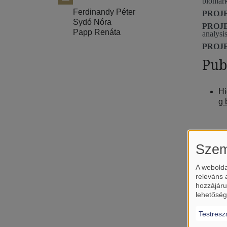
biomark
Ferdinandy Péter
PROJE
Sydó Nóra
PROJE
Papp Renáta
analysi
PROJE
Pub
Hi
g 
Szem
A webolda
releváns 
hozzájáru
lehetőség
Testresz