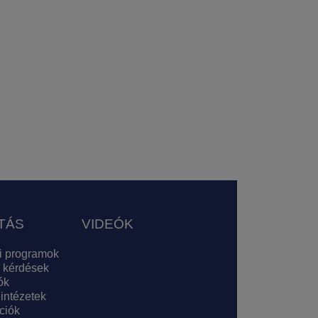
TÁS
VIDEÓK
i programok
 kérdések
ók
 intézetek
ciók