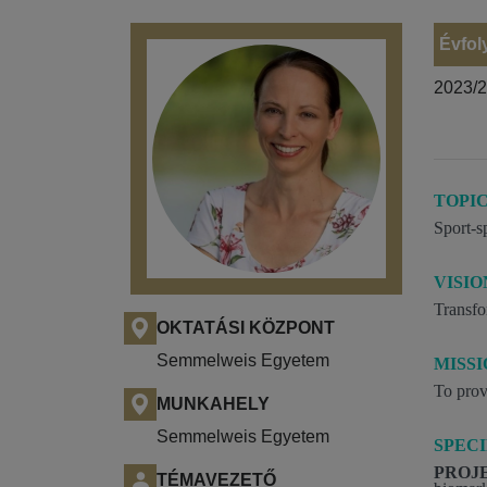
Évfol
2023/
TOPI
Sport-s
VISIO
Transfo
OKTATÁSI KÖZPONT
Semmelweis Egyetem
MISS
To prov
MUNKAHELY
Semmelweis Egyetem
SPECI
PROJE
TÉMAVEZETŐ