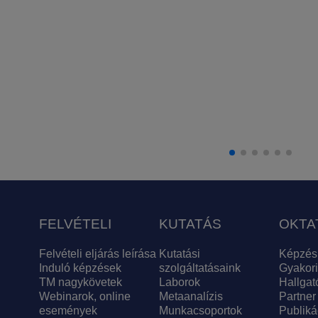
FELVÉTELI
KUTATÁS
OKTA
Felvételi eljárás leírása
Kutatási
Képzés
Induló képzések
szolgáltatásaink
Gyakori
TM nagykövetek
Laborok
Hallgat
Webinarok, online
Metaanalízis
Partner
események
Munkacsoportok
Publiká