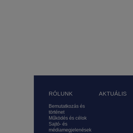
Lábléc
RÓLUNK
AKTUÁLIS
Bemutatkozás és
történet
Működés és célok
Sajtó- és
médiamegjelenések