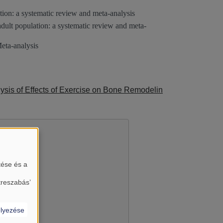
ation: a systematic review and meta-analysis
adult population: a systematic review and meta-
eta-analysis
lysis of Effects of Exercise on Bone Remodelin
tése és a
treszabás’
lyezése
almát?