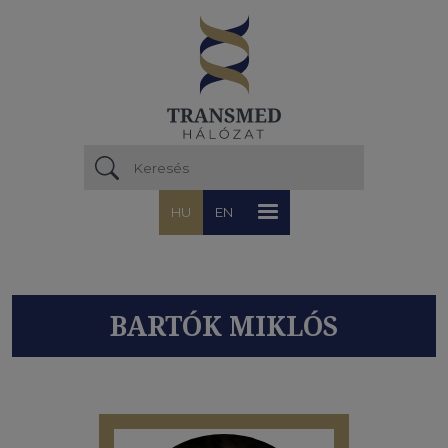
Ugrás a tartalomra
HU
EN
BARTÓK MIKLÓS