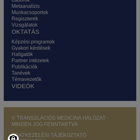
Metaanalízis
Munkacsoportok
Regiszterek
Vizsgálatok
OKTATÁS
Képzési programok
Gyakori kérdések
Hallgatók
Partner intézetek
Publikációk
Tanévek
Témavezetők
VIDEÓK
© TRANSZLÁCIÓS MEDICINA HÁLÓZAT -
MINDEN JOG FENNTARTVA
Footer - Copyright menu
ADATKEZELÉSI TÁJÉKOZTATÓ