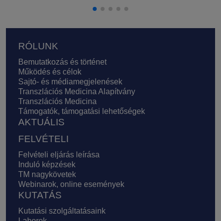
Lábléc
RÓLUNK
Bemutatkozás és történet
Működés és célok
Sajtó- és médiamegjelenések
Transzlációs Medicina Alapítvány
Transzlációs Medicina
Támogatók, támogatási lehetőségek
AKTUÁLIS
FELVÉTELI
Felvételi eljárás leírása
Induló képzések
TM nagykövetek
Webinarok, online események
KUTATÁS
Kutatási szolgáltatásaink
Laborok