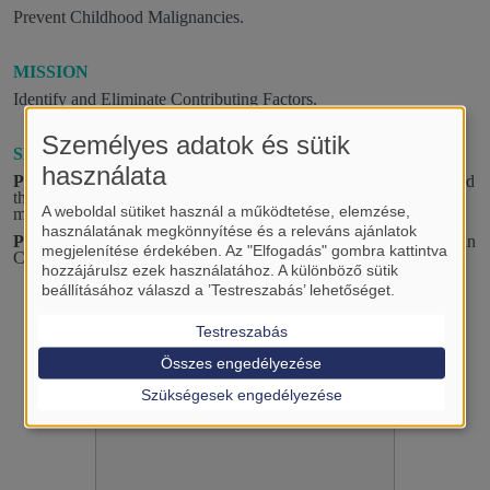
Prevent Childhood Malignancies.
MISSION
Identify and Eliminate Contributing Factors.
Személyes adatok és sütik
SPECIFIC GOALS
használata
PROJECT 1:
Association Between Socioeconomic Measures and
the Risk of Childhood Malignancies: a systematic review and
A weboldal sütiket használ a működtetése, elemzése,
meta-analysis.
használatának megkönnyítése és a releváns ajánlatok
PROJECT 2:
Investigating Glutamine Effect on Oral Mucositis in
megjelenítése érdekében. Az "Elfogadás" gombra kattintva
Childhood Cancer Patient: Randomized Controlled Trial.
hozzájárulsz ezek használatához. A különböző sütik
beállításához válaszd a ’Testreszabás’ lehetőséget.
Testreszabás
Összes engedélyezése
Szükségesek engedélyezése