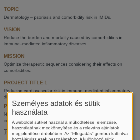
TOPIC
Dermatology – psoriasis and comorbidity risk in IMIDs.
VISION
Reduce the burden and mortality caused by comorbidities in
immune–mediated inflammatory diseases.
MISSION
Optimize therapeutic sequences considering their effects on
comorbidities.
PROJECT TITLE 1
Reducing cardiovascular risk in immune–mediated inflammatory
diseases: TNF inhibitors compared to conventional therapies.
Személyes adatok és sütik
PROJECT TITLE 2
használata
No increased risk of heart failure with tumour necrosis factor
inhibitors: large–scale meta–analysis in IMIDs.
A weboldal sütiket használ a működtetése, elemzése,
használatának megkönnyítése és a releváns ajánlatok
Publications
megjelenítése érdekében. Az "Elfogadás" gombra kattintva
hozzájárulsz ezek használatához. A különböző sütik