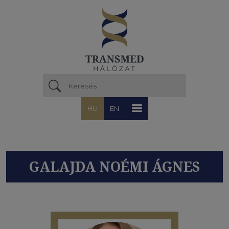
Ugrás a tartalomra
HU
EN
GALAJDA NOÉMI ÁGNES