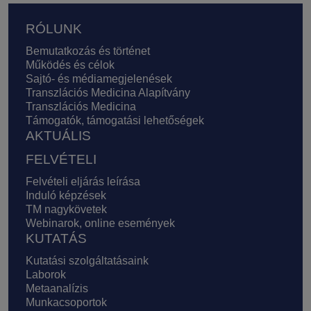
Lábléc
RÓLUNK
Bemutatkozás és történet
Működés és célok
Sajtó- és médiamegjelenések
Transzlációs Medicina Alapítvány
Transzlációs Medicina
Támogatók, támogatási lehetőségek
AKTUÁLIS
FELVÉTELI
Felvételi eljárás leírása
Induló képzések
TM nagykövetek
Webinarok, online események
KUTATÁS
Kutatási szolgáltatásaink
Laborok
Metaanalízis
Munkacsoportok