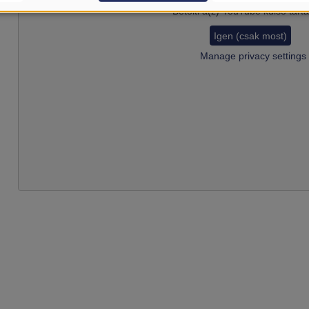
Betölti a(z)
YouTube
külső tart
Igen (csak most)
Manage privacy settings