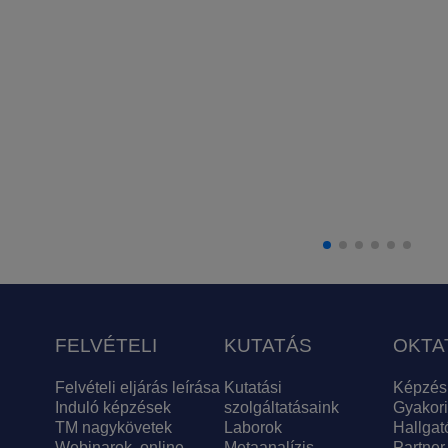
FELVÉTELI
KUTATÁS
OKTA
Felvételi eljárás leírása
Kutatási
Képzés
Induló képzések
szolgáltatásaink
Gyakori
TM nagykövetek
Laborok
Hallgat
Webinarok, online
Metaanalízis
Partner