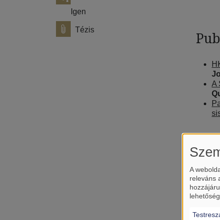
Igen
Tézis
Pub
HK
Jo
A 
Qu
Pa
si
Szem
A webolda
releváns 
hozzájáru
lehetőség
Testresz