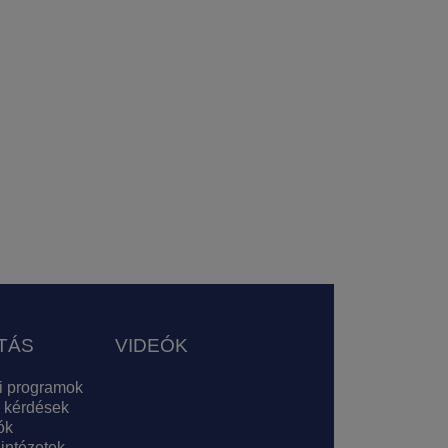
TÁS
VIDEÓK
i programok
 kérdések
ók
 intézetek