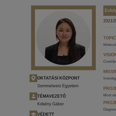
Évfol
2021/
TOPIC
Molecul
VISIO
Contrib
MISSI
OKTATÁSI KÖZPONT
Investig
Semmelweis Egyetem
PROJE
Most de
TÉMAVEZETŐ
PROJE
Kökény Gábor
Diagnos
VÉDETT