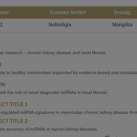
yam:
Kutatási terület:
Ország:
22
Nefrológia
Mongólia
ar research – chronic kidney disease and renal fibrosis.
N
ute to healthy communities supported by evidence-based and translatio
ON
ate the role of novel diagnostic miRNAs in renal fibrosis.
CT TITLE 1
regulated miRNA signatures in mammalian chronic kidney disease from 
CT TITLE 2
tic accuracy of miRNAs in human kidney diseases.