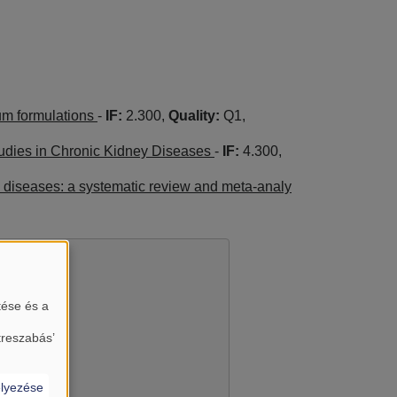
um formulations
-
IF:
2.300,
Quality:
Q1,
tudies in Chronic Kidney Diseases
-
IF:
4.300,
y diseases: a systematic review and meta-analy
tése és a
treszabás’
lyezése