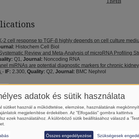
Thesis
lications
-2 cell response to TGF-β highly depends on cell culture medi
urnal:
Histochem Cell Biol
Systematic Review and Meta-Analysis of microRNA Profiling S
ality:
Q1,
Journal:
Noncoding RNA
nel miRNAs are potential diagnostic markers for chronic kidne
s
-
IF:
2.300,
Quality:
Q2,
Journal:
BMC Nephrol
élyes adatok és sütik használata
l sütiket használ a működtetése, elemzése, használatának megkönnyí
ajánlatok megjelenítése érdekében. Az "Elfogadás" gombra kattintva
lsz ezek használatához. A különböző sütik beállításához válaszd a ’Tes
et.
abás
Összes engedélyezése
Szükségesek engedé