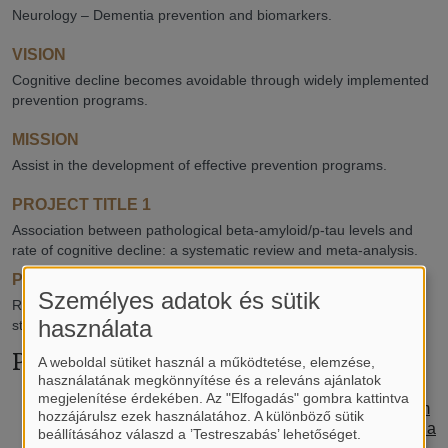
Neurology – Dementia prevention and biomarkers.
VISION
Cognitive decline becomes avoidable through widely implemented
prevention programs.
MISSION
Assist in the development of effective prevention programs.
PROJECT TITLE 1
Association between pathological beta-amyloid/p-tau levels and
rate of cognitive decline: a systematic review and meta-analysis.
PROJECT TITLE 2
Személyes adatok és sütik
Role of modifiable dementia risk factors according to amyloid
használata
status: registry analysis.
Publications
A weboldal sütiket használ a működtetése, elemzése,
használatának megkönnyítése és a releváns ajánlatok
megjelenítése érdekében. Az "Elfogadás" gombra kattintva
Risk of conversion to mild cognitive impairment or dem
hozzájárulsz ezek használatához. A különböző sütik
entia among subjects with amyloid and tau pathology: a
beállításához válaszd a ’Testreszabás’ lehetőséget.