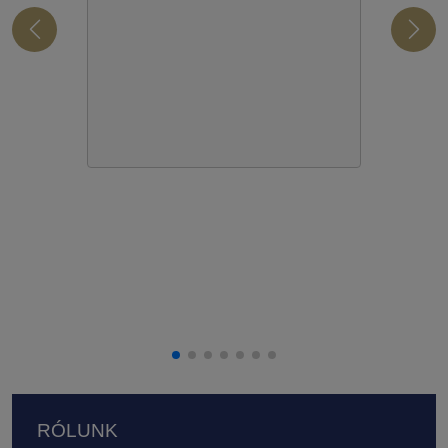
Lábléc
RÓLUNK