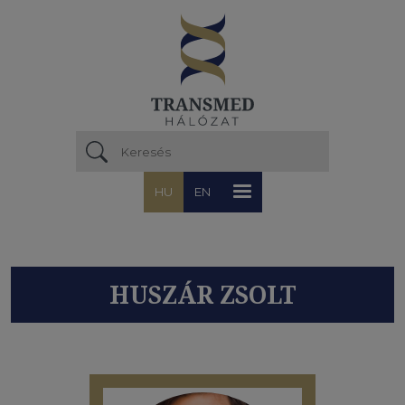
Ugrás a tartalomra
HU
EN
HUSZÁR ZSOLT