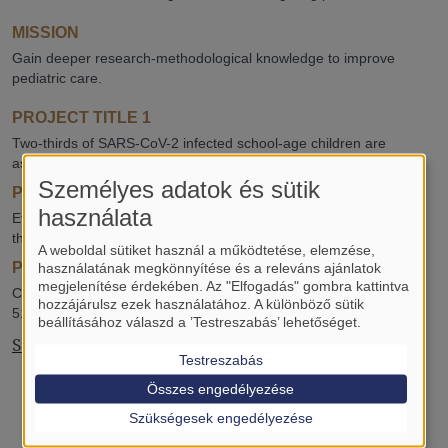
MISSION
Gain deeper research-methodological knowledge to improve
pediatric care.
PROJECT TITLE 1
Two-thirds of SARS-CoV-2 infected school-age children are
asymptomatic: a systematic review and meta-analysis.
Személyes adatok és sütik
PROJECT TITLE 2
használata
Effectiveness and safety of TNF-alpha inhibitors in COVID-19
therapy: a systematic review and meta-analysis.
A weboldal sütiket használ a működtetése, elemzése,
PROJECT TITLE 3
használatának megkönnyítése és a releváns ajánlatok
megjelenítése érdekében. Az "Elfogadás" gombra kattintva
Characterization of COVID-19 in Hungarian children: analysis of
hozzájárulsz ezek használatához. A különböző sütik
511 prospectively collected patients’ data (registry analysis).
beállításához válaszd a ’Testreszabás’ lehetőséget.
Student of the month, May 2025
Testreszabás
Összes engedélyezése
Szükségesek engedélyezése