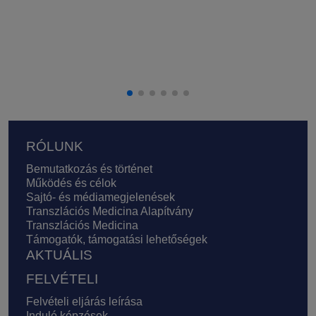
Lábléc
RÓLUNK
Bemutatkozás és történet
Működés és célok
Sajtó- és médiamegjelenések
Transzlációs Medicina Alapítvány
Transzlációs Medicina
Támogatók, támogatási lehetőségek
AKTUÁLIS
FELVÉTELI
Felvételi eljárás leírása
Induló képzések