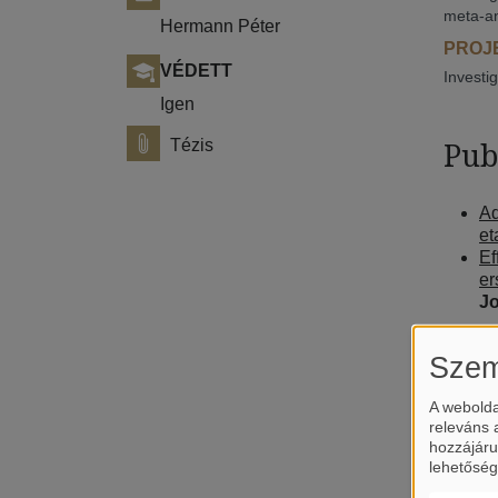
meta-an
Hermann Péter
PROJE
VÉDETT
Investi
Igen
Pub
Tézis
Ad
et
Ef
er
Jo
Szem
A webolda
releváns 
hozzájáru
lehetőség