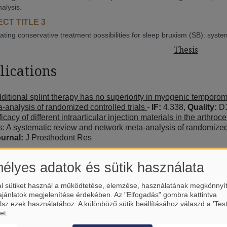
alysis.
CT TITLE 3
gating conservative treatment possibilities for sleep bruxism (SB): syst
Thesis
lications
ditional splint therapy has no superiority in myogenic temporo
a-analysis of randomized controlled trials
-
IF:
4.338,
Quality:
D
ficacy of different intraarticular injection materials in the arth
s: A systematic review and network meta-analysis of randomized 
urnal:
J Prosthodont Res
élyes adatok és sütik használata
l sütiket használ a működtetése, elemzése, használatának megkönnyí
ajánlatok megjelenítése érdekében. Az "Elfogadás" gombra kattintva
lsz ezek használatához. A különböző sütik beállításához válaszd a ’Tes
et.