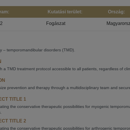
yam:
Kutatási terület:
Ország:
22
Fogászat
Magyarors
ry – temporomandibular disorders (TMD).
N
h a TMD treatment protocol accessible to all patients, regardless of clin
ON
ze prevention and therapy through a multidisciplinary team and secure 
CT TITLE 1
gating the conservative therapeutic possibilities for myogenic temporo
.
CT TITLE 2
gating the conservative therapeutic possibilities for arthrogenic tempo