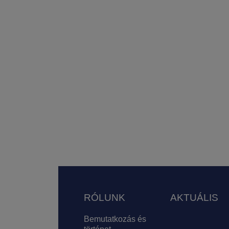
Lábléc
RÓLUNK
AKTUÁLIS
Bemutatkozás és