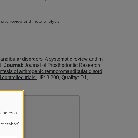
ematic review and meta-analysis.
mandibular disorders: A systematic review and m
1,
Journal:
Journal of Prosthodontic Research
rocentesis of arthrogenic temporomandibular disord
controlled trials
-
IF:
3.200,
Quality:
D1,
tése és a
treszabás’