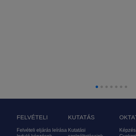
FELVÉTELI
KUTATÁS
OKTA
Felvételi eljárás leírása
Kutatási
Képzés