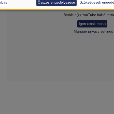
abás
Összes engedélyezése
Szükségesek engedé
Betölti a(z)
YouTube
külső tart
Igen (csak most)
Manage privacy settings