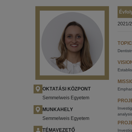
Évfol
2021/
TOPIC
Dentist
VISIO
Establis
MISSI
OKTATÁSI KÖZPONT
Emphasi
Semmelweis Egyetem
PROJE
Investi
MUNKAHELY
analysis
Semmelweis Egyetem
PROJE
TÉMAVEZETŐ
Investi