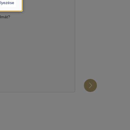
lyezése
almát?