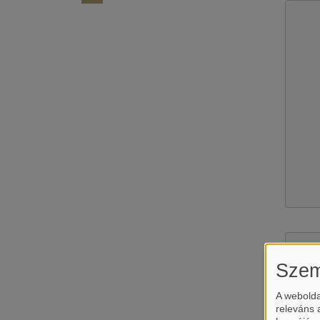
Szem
A webolda
releváns 