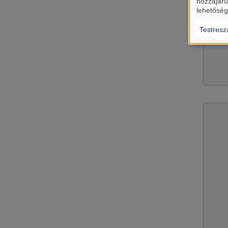
hozzájáru
lehetőség
Testresz