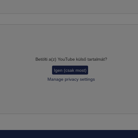
Betölti a(z)
YouTube
külső tartalmát?
Igen (csak most)
Manage privacy settings