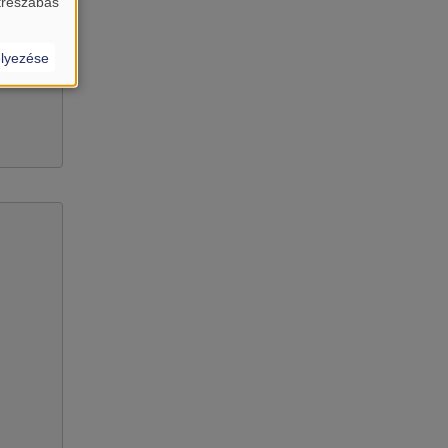
treszabás’
lyezése