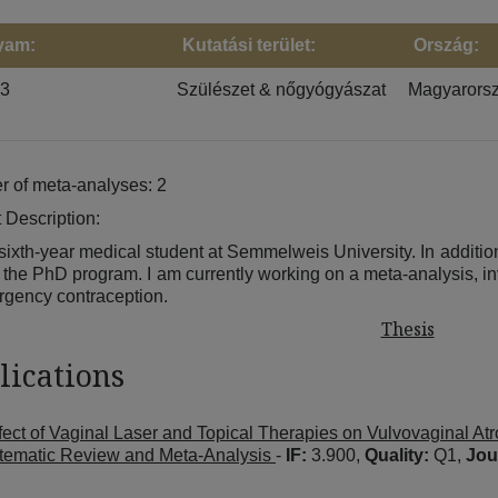
yam:
Kutatási terület:
Ország:
23
Szülészet & nőgyógyászat
Magyarors
 of meta-analyses: 2
 Description:
sixth-year medical student at Semmelweis University. In addition
d the PhD program. I am currently working on a meta-analysis, in
rgency contraception.
Thesis
lications
fect of Vaginal Laser and Topical Therapies on Vulvovaginal A
tematic Review and Meta-Analysis
-
IF:
3.900,
Quality:
Q1,
Jou