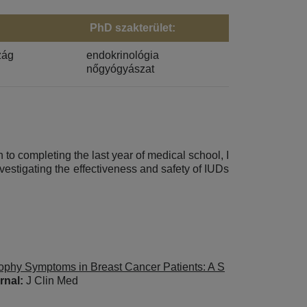
PhD szakterület:
zág
endokrinológia
nőgyógyászat
 to completing the last year of medical school, I
vestigating the effectiveness and safety of IUDs
trophy Symptoms in Breast Cancer Patients: A S
rnal:
J Clin Med