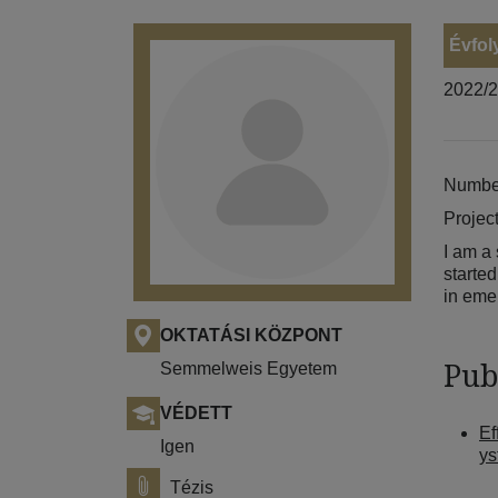
Évfol
2022/
Number
Project
I am a 
starte
in eme
OKTATÁSI KÖZPONT
Pub
Semmelweis Egyetem
VÉDETT
Ef
Igen
ys
Tézis