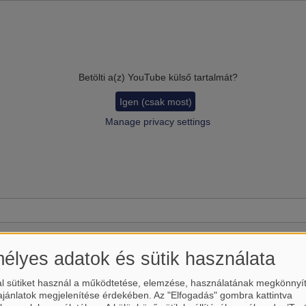
Betölti a(z)
YouTube
külső tartalmát?
Igen (csak most)
Manage privacy settings
élyes adatok és sütik használata
l sütiket használ a működtetése, elemzése, használatának megkönnyí
ajánlatok megjelenítése érdekében. Az "Elfogadás" gombra kattintva
Betölti a(z)
YouTube
külső tartalmát?