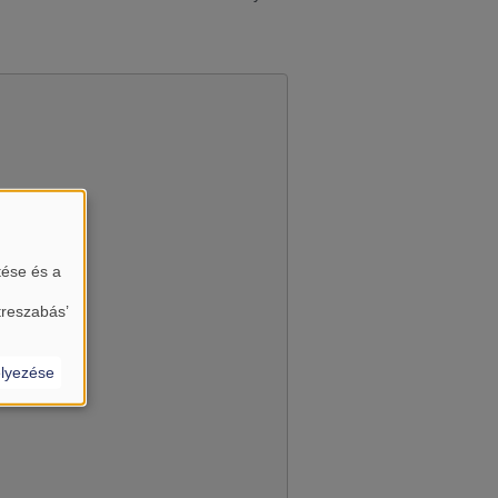
tése és a
almát?
treszabás’
lyezése