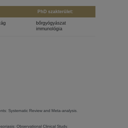
PhD szakterület:
zág
bőrgyógyászat
immunológia
atients: Systematic Review and Meta-analysis.
soriasis: Observational Clinical Study.