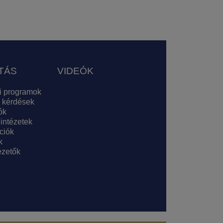
TÁS
VIDEÓK
i programok
 kérdések
ók
 intézetek
ciók
k
zetők