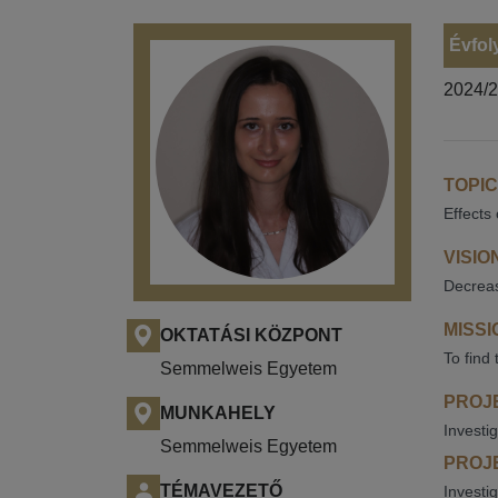
Évfol
2024/
TOPIC
Effects
VISIO
Decreas
MISSI
OKTATÁSI KÖZPONT
To find 
Semmelweis Egyetem
PROJE
MUNKAHELY
Investi
Semmelweis Egyetem
PROJE
TÉMAVEZETŐ
Investi