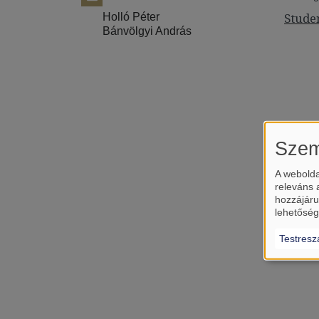
Stude
Holló Péter
Bánvölgyi András
Szem
A webolda
releváns 
hozzájáru
lehetőség
Testresz