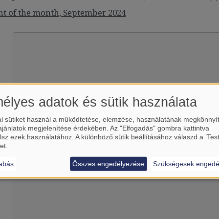
nt of the month, September 2024
élyes adatok és sütik használata
l sütiket használ a működtetése, elemzése, használatának megkönnyí
ajánlatok megjelenítése érdekében. Az "Elfogadás" gombra kattintva
Betölti a(z)
YouTube
külső tart
lsz ezek használatához. A különböző sütik beállításához válaszd a ’Tes
Igen (csak most)
et.
Manage privacy settings
abás
Összes engedélyezése
Szükségesek engedé