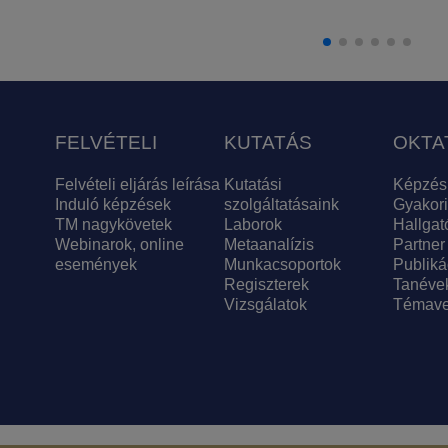
FELVÉTELI
KUTATÁS
OKTA
Felvételi eljárás leírása
Kutatási
Képzés
Induló képzések
szolgáltatásaink
Gyakori
TM nagykövetek
Laborok
Hallgat
Webinarok, online
Metaanalízis
Partner
események
Munkacsoportok
Publiká
Regiszterek
Tanéve
Vizsgálatok
Témave