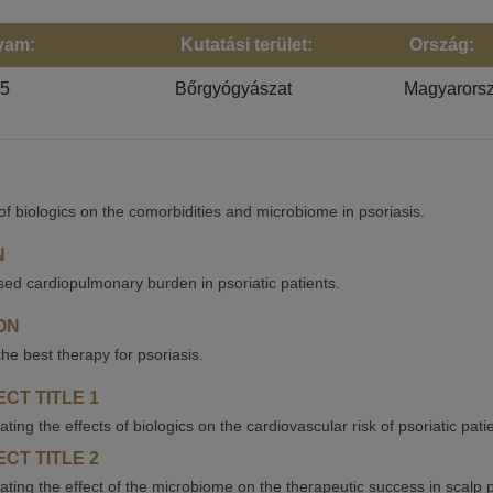
yam:
Kutatási terület:
Ország:
25
Bőrgyógyászat
Magyarors
 of biologics on the comorbidities and microbiome in psoriasis.
N
ed cardiopulmonary burden in psoriatic patients.
ON
the best therapy for psoriasis.
CT TITLE 1
gating the effects of biologics on the cardiovascular risk of psoriatic p
CT TITLE 2
gating the effect of the microbiome on the therapeutic success in scalp p