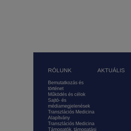
Lábléc
RÓLUNK
AKTUÁLIS
Bemutatkozás és
történet
Működés és célok
Sajtó- és
médiamegjelenések
Transzlációs Medicina
Alapítvány
Transzlációs Medicina
Támogatók, támogatási