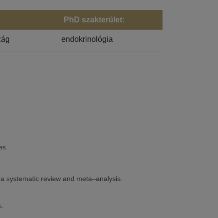
PhD szakterület:
zág
endokrinológia
es.
: a systematic review and meta–analysis.
.