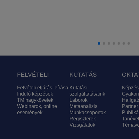
FELVÉTELI
KUTATÁS
OKTA
Felvételi eljárás leírása
Kutatási
Képzés
Induló képzések
szolgáltatásaink
Gyakori
TM nagykövetek
Laborok
Hallgat
Webinarok, online
Metaanalízis
Partner
események
Munkacsoportok
Publiká
Regiszterek
Tanéve
Vizsgálatok
Témave