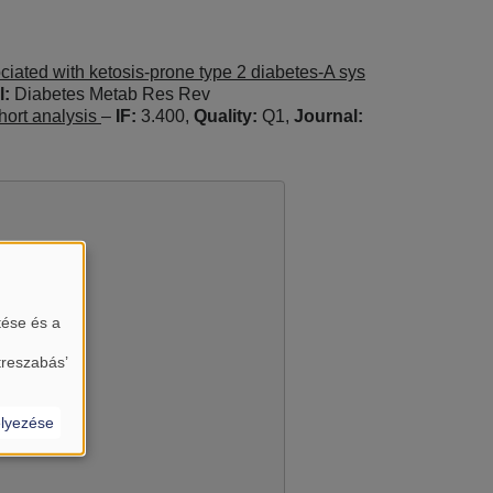
ociated with ketosis-prone type 2 diabetes-A sys
l:
Diabetes Metab Res Rev
hort analysis
–
IF:
3.400,
Quality:
Q1,
Journal:
tése és a
treszabás’
almát?
lyezése