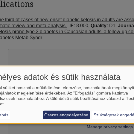
lications
e third of cases of new-onset diabetic ketosis in adults are ass
matic review and meta-analysis
-
IF:
8.000,
Quality:
D1,
Journa
tosis-prone type 2 diabetes in Caucasian adults: a follow-up co
abetes Metab Syndr
élyes adatok és sütik használata
l sütiket használ a működtetése, elemzése, használatának megkönnyí
ajánlatok megjelenítése érdekében. Az "Elfogadás" gombra kattintva
lsz ezek használatához. A különböző sütik beállításához válaszd a ’Tes
et.
Betölti a(z)
YouTube
külső tart
abás
Összes engedélyezése
Szükségesek engedé
Igen (csak most)
Manage privacy settings