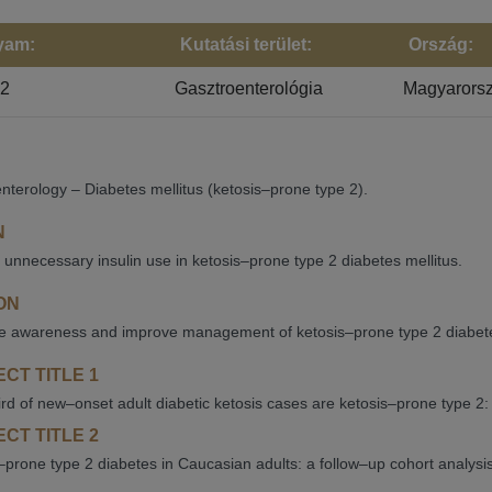
yam:
Kutatási terület:
Ország:
22
Gasztroenterológia
Magyarors
nterology – Diabetes mellitus (ketosis–prone type 2).
N
unnecessary insulin use in ketosis–prone type 2 diabetes mellitus.
ON
e awareness and improve management of ketosis–prone type 2 diabet
CT TITLE 1
rd of new–onset adult diabetic ketosis cases are ketosis–prone type 2
CT TITLE 2
–prone type 2 diabetes in Caucasian adults: a follow–up cohort analysis