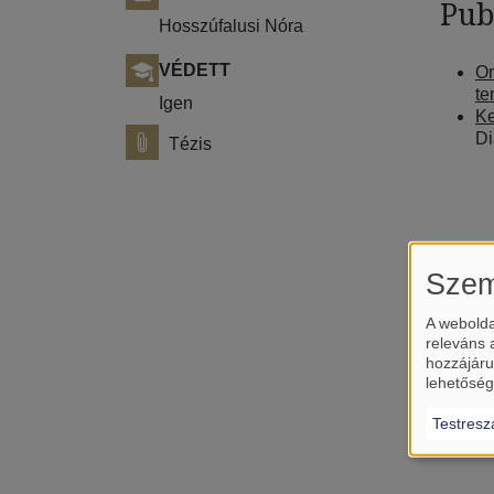
Pub
Hosszúfalusi Nóra
VÉDETT
On
te
Igen
Ke
Di
Tézis
Szem
A webolda
releváns 
hozzájáru
lehetőség
Testresz