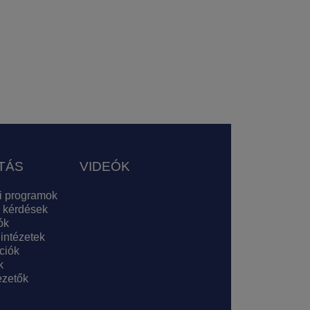
TÁS
VIDEÓK
i programok
 kérdések
ók
 intézetek
ciók
k
zetők