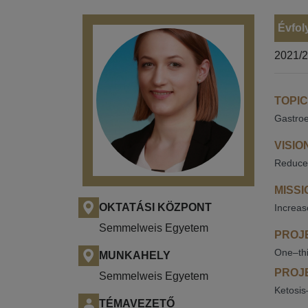
Évfol
2021/
TOPIC
Gastroe
VISIO
Reduce 
MISSI
OKTATÁSI KÖZPONT
Increas
Semmelweis Egyetem
PROJE
One–thi
MUNKAHELY
PROJE
Semmelweis Egyetem
Ketosis
TÉMAVEZETŐ