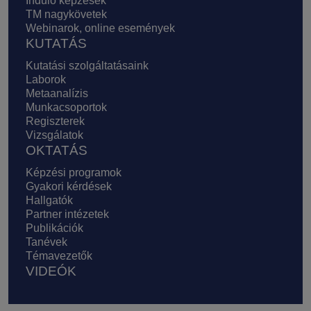
Induló képzések
TM nagykövetek
Webinarok, online események
KUTATÁS
Kutatási szolgáltatásaink
Laborok
Metaanalízis
Munkacsoportok
Regiszterek
Vizsgálatok
OKTATÁS
Képzési programok
Gyakori kérdések
Hallgatók
Partner intézetek
Publikációk
Tanévek
Témavezetők
VIDEÓK