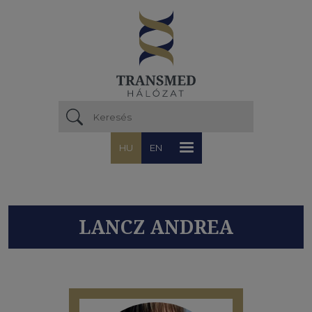
Ugrás a tartalomra
HU
EN
LANCZ ANDREA