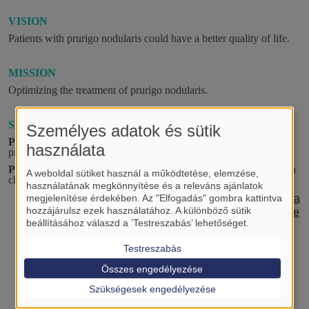
VISION
Patients with prurigo nodularis could have a better quality of life.
MISSION
Optimizing the treatment of prurigo nodularis.
SPECIFIC GOALS
Személyes adatok és sütik
PROJECT 1:
Comparing the safety and efficacy of biologics in
használata
prurigo nodularis: a systematic review and meta-analysis.
PROJECT 2:
Investigating the safety and efficacy of biologics in
A weboldal sütiket használ a működtetése, elemzése,
chronic urticaria: a systematic review and meta-analysis.
használatának megkönnyítése és a releváns ajánlatok
megjelenítése érdekében. Az "Elfogadás" gombra kattintva
Efficacy and Safety of Conventional and Biologic Thera
hozzájárulsz ezek használatához. A különböző sütik
pies in Prurigo Nodularis: A Systematic Review and Me
beállításához válaszd a ’Testreszabás’ lehetőséget.
ta-Analysis
–
IF:
3.200,
Quality:
Q1,
Journal:
Int J
Dermatol
Testreszabás
Összes engedélyezése
Szükségesek engedélyezése