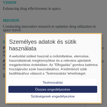
VISION
Enhancing drug effectiveness in space.
MISSION
Conducting innovative research to optimize drug utilization in
space travel.
Személyes adatok és sütik
SPECIFIC GOALS
használata
PROJECT 1:
Investigating the effect of different gravity levels on
pharmacokinetics and pharmacodynamics of drugs: a systematic
review and meta-analysis.
A weboldal sütiket használ a működtetése, elemzése,
használatának megkönnyítése és a releváns ajánlatok
PROJECT 2:
Investigating the effect of different gravity levels on
pharmacokinetics and pharmacodynamics of drugs in animal
megjelenítése érdekében. Az "Elfogadás" gombra kattintva
models: a systematic review and meta-analysis
hozzájárulsz ezek használatához. A különböző sütik
beállításához válaszd a ’Testreszabás’ lehetőséget.
Student of the month, February 2024
Testreszabás
Összes engedélyezése
Szükségesek engedélyezése