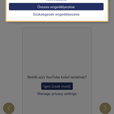
domized Controlled Trials
-
IF:
4.900,
Quality:
D1,
Összes engedélyezése
Journal:
Nutr Rev
Szükségesek engedélyezése
Betölti a(z)
YouTube
külső tartalmát?
Igen (csak most)
Manage privacy settings