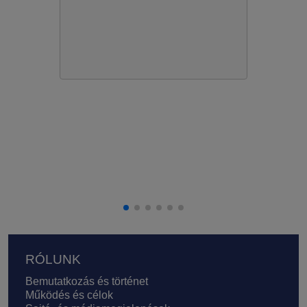
Lábléc
RÓLUNK
Bemutatkozás és történet
Működés és célok