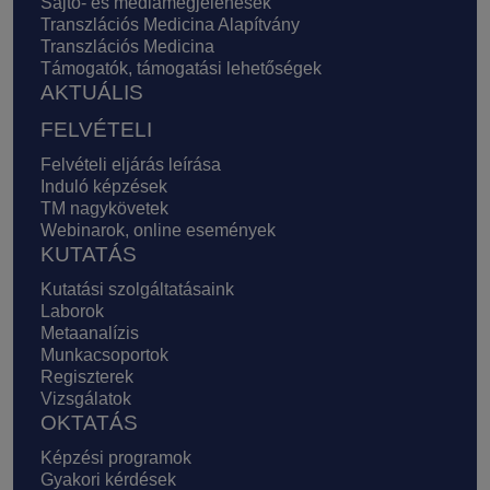
Sajtó- és médiamegjelenések
Transzlációs Medicina Alapítvány
Transzlációs Medicina
Támogatók, támogatási lehetőségek
AKTUÁLIS
FELVÉTELI
Felvételi eljárás leírása
Induló képzések
TM nagykövetek
Webinarok, online események
KUTATÁS
Kutatási szolgáltatásaink
Laborok
Metaanalízis
Munkacsoportok
Regiszterek
Vizsgálatok
OKTATÁS
Képzési programok
Gyakori kérdések