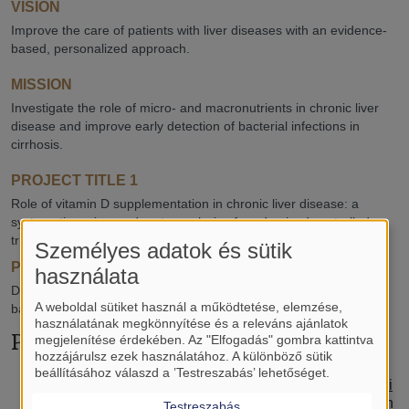
VISION
Improve the care of patients with liver diseases with an evidence-
based, personalized approach.
MISSION
Investigate the role of micro- and macronutrients in chronic liver
disease and improve early detection of bacterial infections in
cirrhosis.
PROJECT TITLE 1
Role of vitamin D supplementation in chronic liver disease: a
systematic review and meta-analysis of randomized controlled
trials.
Személyes adatok és sütik
PROJECT TITLE 2
használata
Diagnostic accuracy of biomarkers in cirrhotic patients with
A weboldal sütiket használ a működtetése, elemzése,
bacterial infections: a systematic review and meta-analysis.
használatának megkönnyítése és a releváns ajánlatok
Publications
megjelenítése érdekében. Az "Elfogadás" gombra kattintva
hozzájárulsz ezek használatához. A különböző sütik
beállításához válaszd a ’Testreszabás’ lehetőséget.
Role of Vitamin D Supplementation in Chronic Liver Di
sease: A Systematic Review and Meta-Analysis of Ran
Testreszabás