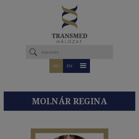
Ugrás a tartalomra
HU
EN
MOLNÁR REGINA