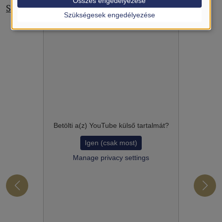
Összes engedélyezése
Student of the month, December 2023
Szükségesek engedélyezése
Betölti a(z)
YouTube
külső tartalmát?
Igen (csak most)
Manage privacy settings