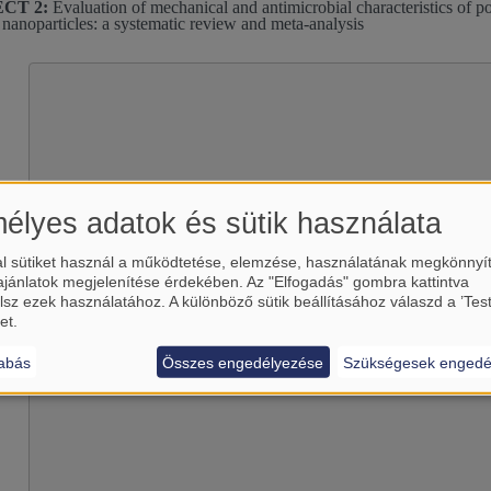
CT 2:
Evaluation of mechanical and antimicrobial characteristics of p
 nanoparticles: a systematic review and meta-analysis
élyes adatok és sütik használata
l sütiket használ a működtetése, elemzése, használatának megkönnyí
Betölti a(z)
YouTube
külső tart
ajánlatok megjelenítése érdekében. Az "Elfogadás" gombra kattintva
lsz ezek használatához. A különböző sütik beállításához válaszd a ’Tes
Igen (csak most)
et.
Manage privacy settings
abás
Összes engedélyezése
Szükségesek engedé