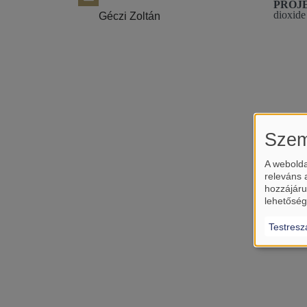
PROJE
dioxide
Géczi Zoltán
Szem
A webolda
releváns 
hozzájáru
lehetőség
Testresz