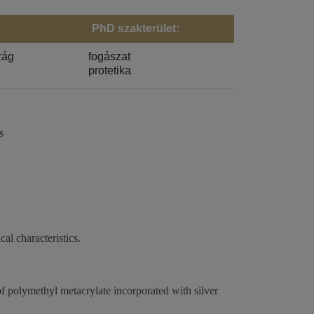
PhD szakterület:
zág
fogászat
protetika
​
l characteristics.​
 of polymethyl metacrylate incorporated with silver