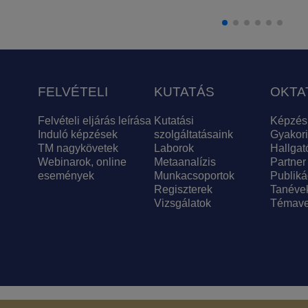
FELVÉTELI
KUTATÁS
OKTA
Felvételi eljárás leírása
Kutatási
Képzés
Induló képzések
szolgáltatásaink
Gyakori
TM nagykövetek
Laborok
Hallgat
Webinarok, online
Metaanalízis
Partner
események
Munkacsoportok
Publiká
Regiszterek
Tanéve
Vizsgálatok
Témave