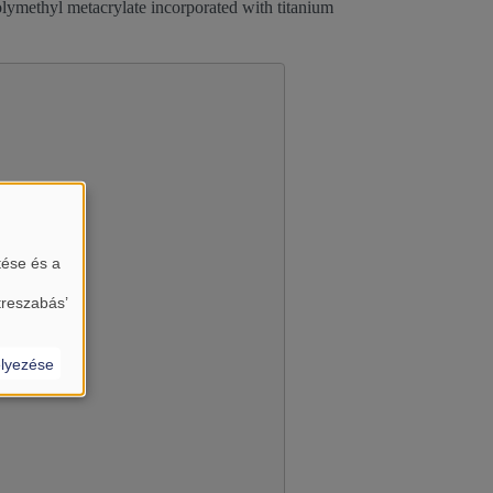
olymethyl metacrylate incorporated with titanium
tése és a
almát?
treszabás’
lyezése