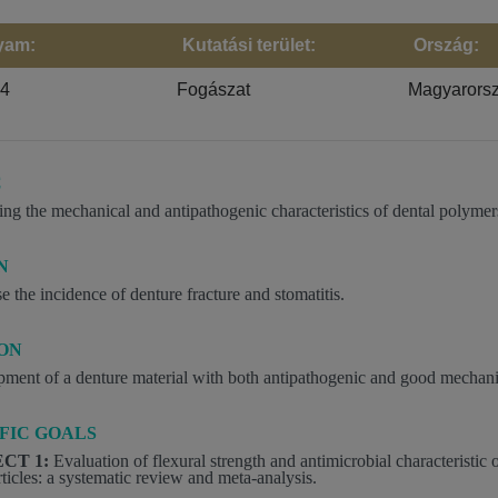
yam:
Kutatási terület:
Ország:
24
Fogászat
Magyarors
C
ing the mechanical and antipathogenic characteristics of den
tal polymers
N
 the incidence of denture fracture and stomatitis​.
ION
ment of a denture material with both antipathogenic and good mechanica
FIC GOALS
CT 1:
Evaluation of flexural strength and antimicrobial characteristic
ticles: a systematic review and meta-analysis.