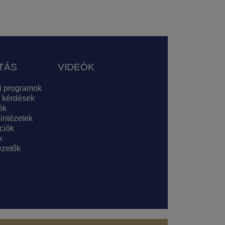
TÁS
VIDEÓK
i programok
 kérdések
ók
 intézetek
ciók
k
zetők