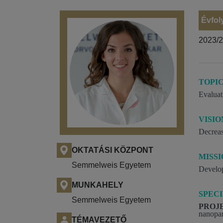
Évfol
2023/
TOPI
Evaluat
VISIO
Decrease
OKTATÁSI KÖZPONT
MISS
Semmelweis Egyetem
Develop
MUNKAHELY
SPECI
Semmelweis Egyetem
PROJE
nanopar
TÉMAVEZETŐ