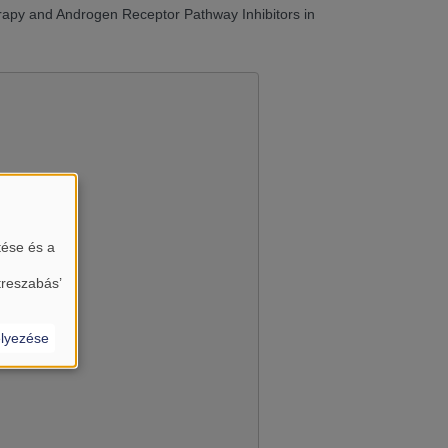
erapy and Androgen Receptor Pathway Inhibitors in
tése és a
almát?
treszabás’
lyezése