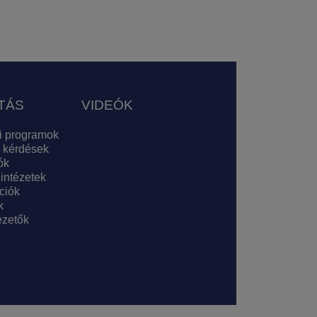
TÁS
VIDEÓK
i programok
 kérdések
ók
 intézetek
ciók
k
zetők