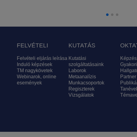
FELVÉTELI
KUTATÁS
OKTA
Felvételi eljárás leírása
Kutatási
Képzés
Induló képzések
szolgáltatásaink
Gyakori
TM nagykövetek
Laborok
Hallgat
Webinarok, online
Metaanalízis
Partner
események
Munkacsoportok
Publiká
Regiszterek
Tanéve
Vizsgálatok
Témave