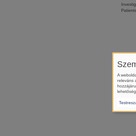
Investi
Patient
Szem
A webolda
releváns 
hozzájáru
lehetőség
Testresz