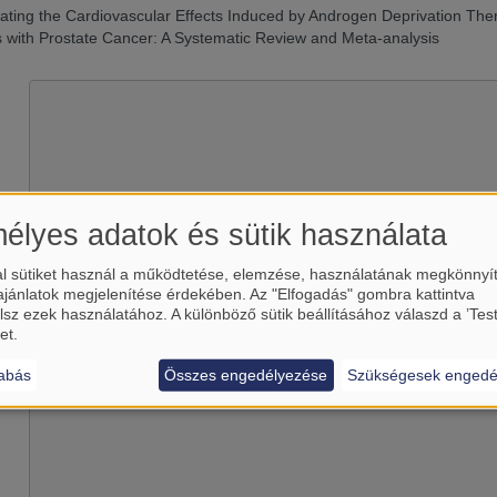
gating the Cardiovascular Effects Induced by Androgen Deprivation Th
s with Prostate Cancer: A Systematic Review and Meta-analysis
élyes adatok és sütik használata
l sütiket használ a működtetése, elemzése, használatának megkönnyí
ajánlatok megjelenítése érdekében. Az "Elfogadás" gombra kattintva
Betölti a(z)
YouTube
külső tart
lsz ezek használatához. A különböző sütik beállításához válaszd a ’Tes
et.
Igen (csak most)
Manage privacy settings
abás
Összes engedélyezése
Szükségesek engedé