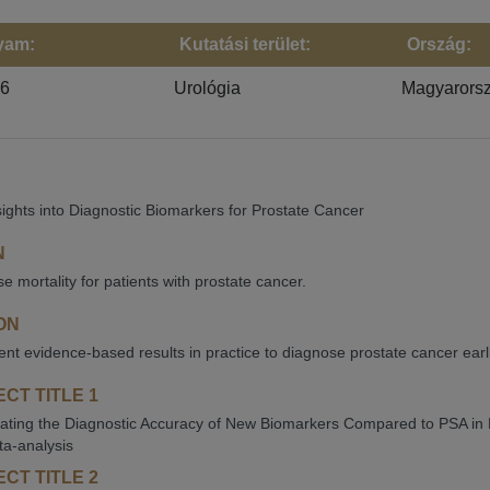
yam:
Kutatási terület:
Ország:
26
Urológia
Magyarors
ights into Diagnostic Biomarkers for Prostate Cancer
N
e mortality for patients with prostate cancer.
ON
nt evidence-based results in practice to diagnose prostate cancer earl
CT TITLE 1
gating the Diagnostic Accuracy of New Biomarkers Compared to PSA in
ta-analysis
CT TITLE 2