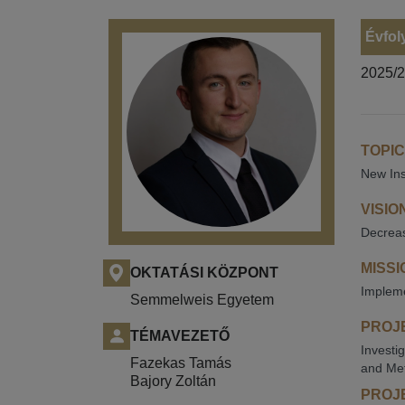
Évfol
2025/
TOPIC
New Ins
VISIO
Decreas
MISSI
OKTATÁSI KÖZPONT
Impleme
Semmelweis Egyetem
PROJE
TÉMAVEZETŐ
Investi
Fazekas Tamás
and Me
Bajory Zoltán
PROJE