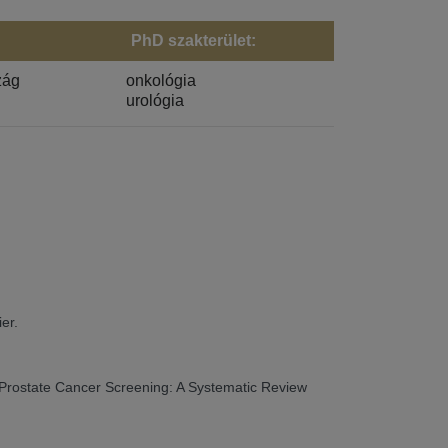
PhD szakterület:
zág
onkológia
urológia
ier.
 Prostate Cancer Screening: A Systematic Review