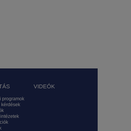
TÁS
VIDEÓK
i programok
 kérdések
ók
 intézetek
ciók
k