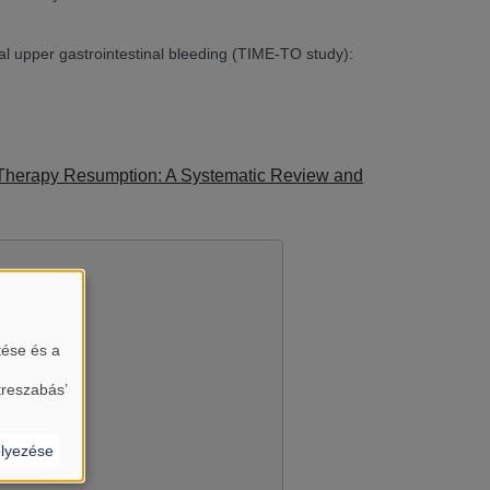
al upper gastrointestinal bleeding (TIME-TO study):
Therapy Resumption: A Systematic Review and
tése és a
treszabás’
lyezése
almát?