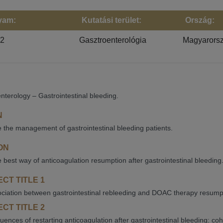
yam:
Kutatási terület:
Ország:
22
Gasztroenterológia
Magyarors
nterology – Gastrointestinal bleeding.
N
 the management of gastrointestinal bleeding patients.
ON
e best way of anticoagulation resumption after gastrointestinal bleeding
CT TITLE 1
ciation between gastrointestinal rebleeding and DOAC therapy resumpt
CT TITLE 2
ences of restarting anticoagulation after gastrointestinal bleeding: coh