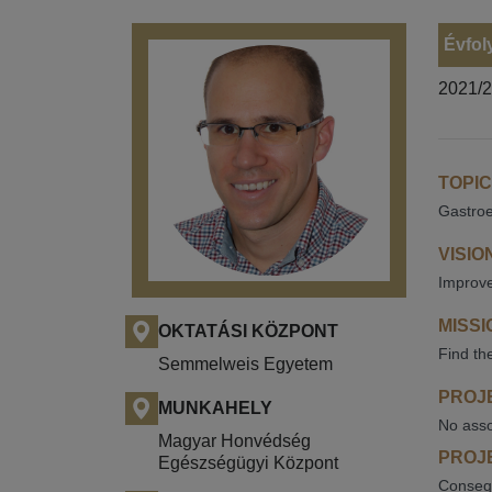
Évfol
2021/
TOPIC
Gastroe
VISIO
Improve
MISSI
OKTATÁSI KÖZPONT
Find th
Semmelweis Egyetem
PROJE
MUNKAHELY
No asso
Magyar Honvédség
PROJE
Egészségügyi Központ
Consequ