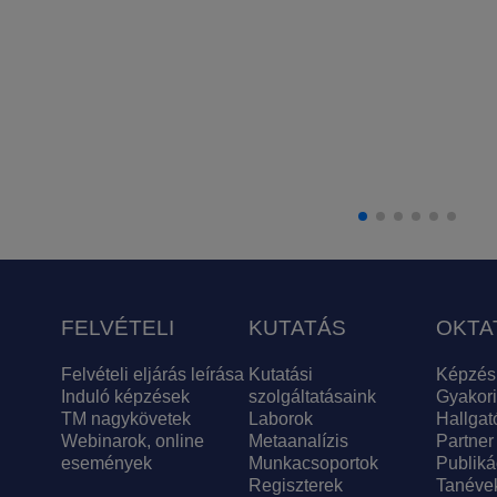
FELVÉTELI
KUTATÁS
OKTA
Felvételi eljárás leírása
Kutatási
Képzés
Induló képzések
szolgáltatásaink
Gyakori
TM nagykövetek
Laborok
Hallgat
Webinarok, online
Metaanalízis
Partner
események
Munkacsoportok
Publiká
Regiszterek
Tanéve