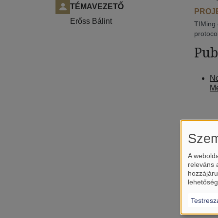
TÉMAVEZETŐ
PROJE
Erőss Bálint
TIMing 
protocol
Pub
No
Me
Szem
A webolda
releváns 
hozzájáru
lehetőség
Testresz