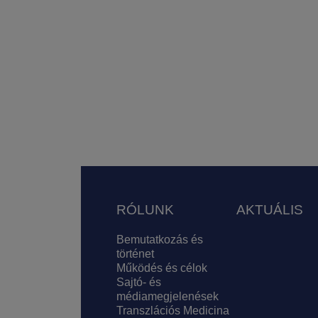
Lábléc
RÓLUNK
AKTUÁLIS
Bemutatkozás és
történet
Működés és célok
Sajtó- és
médiamegjelenések
Transzlációs Medicina