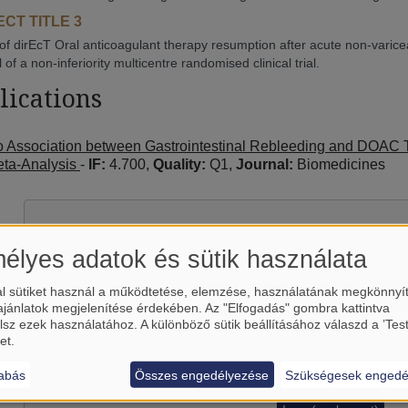
CT TITLE 3
of dirEcT Oral anticoagulant therapy resumption after acute non-varice
 of a non-inferiority multicentre randomised clinical trial.
lications
 Association between Gastrointestinal Rebleeding and DOAC 
ta-Analysis
-
IF:
4.700,
Quality:
Q1,
Journal:
Biomedicines
élyes adatok és sütik használata
l sütiket használ a működtetése, elemzése, használatának megkönnyí
ajánlatok megjelenítése érdekében. Az "Elfogadás" gombra kattintva
lsz ezek használatához. A különböző sütik beállításához válaszd a ’Tes
et.
abás
Összes engedélyezése
Szükségesek engedé
Betölti a(z)
YouTube
külső tart