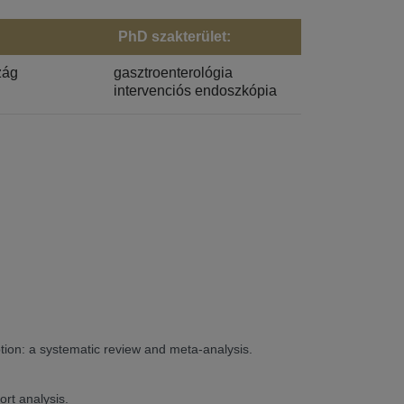
PhD szakterület:
zág
gasztroenterológia
intervenciós endoszkópia
.
ion: a systematic review and meta-analysis.
ort analysis.