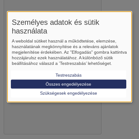
Személyes adatok és sütik
használata
A weboldal sütiket használ a működtetése, elemzése,
Betölti a(z)
YouTube
külső tartalmát?
használatának megkönnyítése és a releváns ajánlatok
Igen (csak most)
megjelenítése érdekében. Az "Elfogadás" gombra kattintva
hozzájárulsz ezek használatához. A különböző sütik
Manage privacy settings
beállításához válaszd a ’Testreszabás’ lehetőséget.
Testreszabás
Összes engedélyezése
Szükségesek engedélyezése