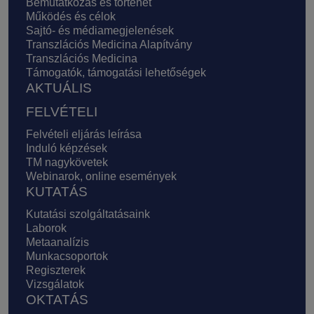
Bemutatkozás és történet
Működés és célok
Sajtó- és médiamegjelenések
Transzlációs Medicina Alapítvány
Transzlációs Medicina
Támogatók, támogatási lehetőségek
AKTUÁLIS
FELVÉTELI
Felvételi eljárás leírása
Induló képzések
TM nagykövetek
Webinarok, online események
KUTATÁS
Kutatási szolgáltatásaink
Laborok
Metaanalízis
Munkacsoportok
Regiszterek
Vizsgálatok
OKTATÁS