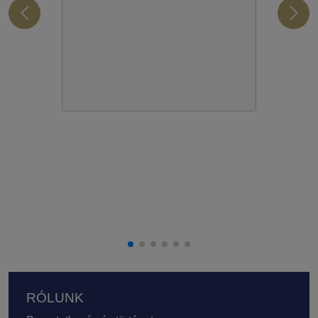
Lábléc
RÓLUNK